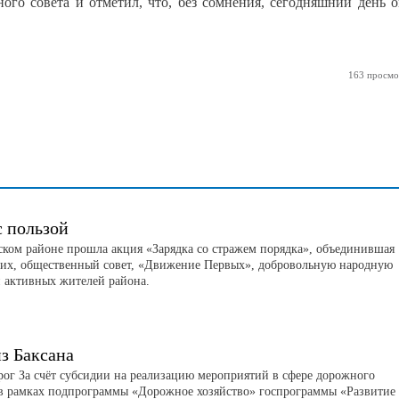
ого совета и отметил, что, без сомнения, сегодняшний день 
163 просмо
с пользой
ском районе прошла акция «Зарядка со стражем порядка», объединившая
их, общественный совет, «Движение Первых», добровольную народную
 активных жителей района.
з Баксана
рог За счёт субсидии на реализацию мероприятий в сфере дорожного
 в рамках подпрограммы «Дорожное хозяйство» госпрограммы «Развитие