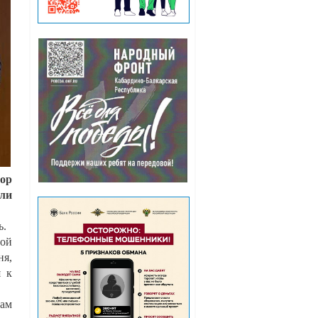
йор
или
ь.
вой
ня,
я к
кам