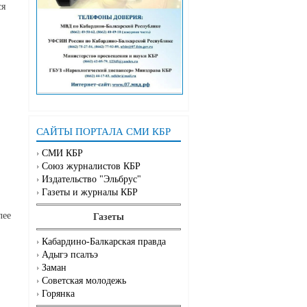
ся
САЙТЫ ПОРТАЛА СМИ КБР
СМИ КБР
Союз журналистов КБР
Издательство "Эльбрус"
Газеты и журналы КБР
лее
Газеты
Кабардино-Балкарская правда
Адыгэ псалъэ
Заман
Советская молодежь
Горянка