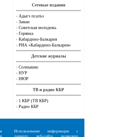
Сетевые издания
Адыгэ псалъэ
Заман
Советская молодежь
Горянка
Кабардино-Балкария
РИА «Кабардино-Балкария»
Детские журналы
Солнышко
НУР
НЮР
ТВ и радио КБР
1 КБР (ТВ КБР)
Радио КБР
я
Использование информации с
я
данного веб-сайта возможно