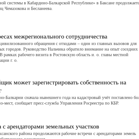
ной системы в Кабардино-Балкарской Республике» в Баксане продолжает
иц Чемазокова и Бесланеева.
ресах межрегионального сотрудничества
цивилизованного обращения с отходами – один из главных вызовов для
ых городов. Руководство Нальчика обратило внимание на опыт соседних
В рамках рабочего визита в Ростовскую область и. о. главы местной
ции г. о.
йщик может зарегистрировать собственность на
г
но-Балкарии сначала нынешнего года на кадастровый учёт поставлено бо
о-мест, сообщает пресс-служба Управления Росреестра по КБР.
а с арендаторами земельных участков
аксанского района продолжаются рабочие встречи с арендаторами земель