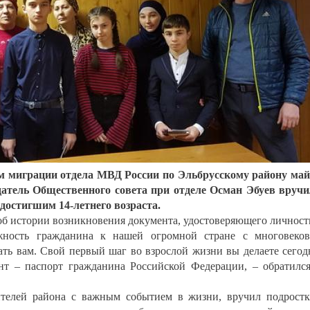
м миграции отдела МВД России по Эльбрусскому району ма
атель Общественного совета при отделе Осман Эбуев вруч
достигшим 14-летнего возраста.
об истории возникновения документа, удостоверяющего личност
жность гражданина к нашей огромной стране с многовеко
ть вам. Свой первый шаг во взрослой жизни вы делаете сегод
нт – паспорт гражданина Российской Федерации, – обратилс
телей района с важным событием в жизни, вручил подрост