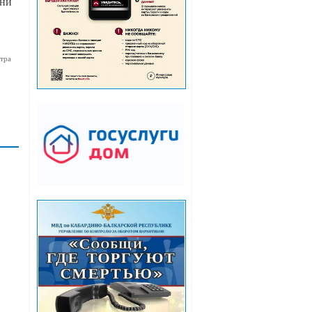
они
тра