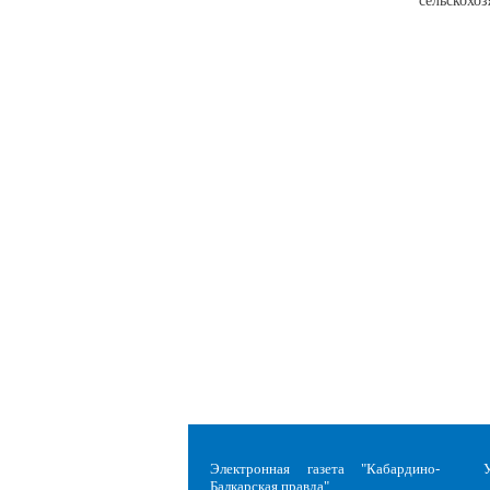
сельскохо
Электронная газета "Кабардино-
Балкарская правда"