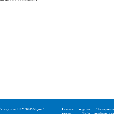
зяйственного назначения.
Учредитель: ГКУ "КБР-Медиа"
Сетевое издание "Электронна
газета "Кабардино-Балкарска