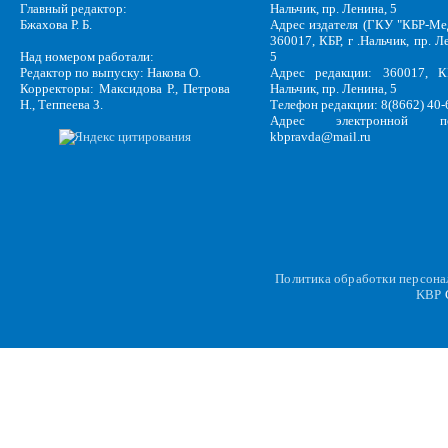
Главный редактор:
Нальчик, пр. Ленина, 5
Бжахова Р. Б.
Адрес издателя (ГКУ "КБР-Ме
360017, КБР, г .Нальчик, пр. Л
Над номером работали:
5
Редактор по выпуску: Накова О.
Адрес редакции: 360017, КБ
Корректоры: Максидова Р., Петрова
Нальчик, пр. Ленина, 5
Н., Теппеева З.
Телефон редакции: 8(8662) 40-
Адрес электронной по
kbpravda@mail.ru
Политика обработки персон
KBP
C