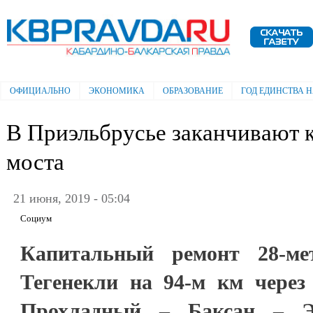
Пе
ос
Электронная газета "Кабардино-
со
Балкарская правда"
ОФИЦИАЛЬНО
ЭКОНОМИКА
ОБРАЗОВАНИЕ
ГОД ЕДИНСТВА 
Главное меню
В Приэльбрусье заканчивают 
моста
21 июня, 2019 - 05:04
Социум
Капитальный ремонт 28-ме
Тегенекли на 94-м км через
Прохладный – Баксан – Эл