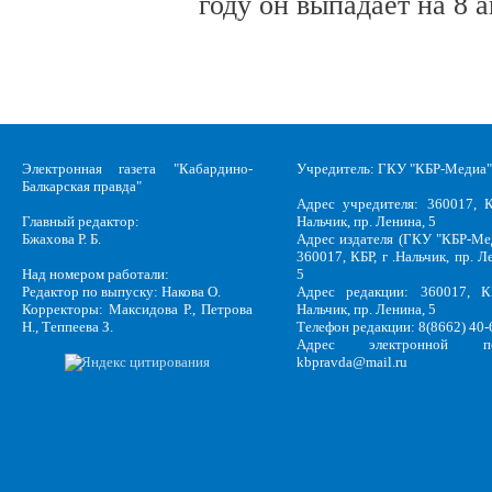
году он выпадает на 8 а
Электронная газета "Кабардино-
Учредитель: ГКУ "КБР-Медиа"
Балкарская правда"
Адрес учредителя: 360017, К
Главный редактор:
Нальчик, пр. Ленина, 5
Бжахова Р. Б.
Адрес издателя (ГКУ "КБР-Ме
360017, КБР, г .Нальчик, пр. Л
Над номером работали:
5
Редактор по выпуску: Накова О.
Адрес редакции: 360017, КБ
Корректоры: Максидова Р., Петрова
Нальчик, пр. Ленина, 5
Н., Теппеева З.
Телефон редакции: 8(8662) 40-
Адрес электронной по
kbpravda@mail.ru