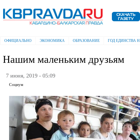
Пе
ос
Электронная газета "Кабардино-
со
Балкарская правда"
ОФИЦИАЛЬНО
ЭКОНОМИКА
ОБРАЗОВАНИЕ
ГОД ЕДИНСТВА 
Главное меню
Нашим маленьким друзьям
7 июня, 2019 - 05:09
Социум