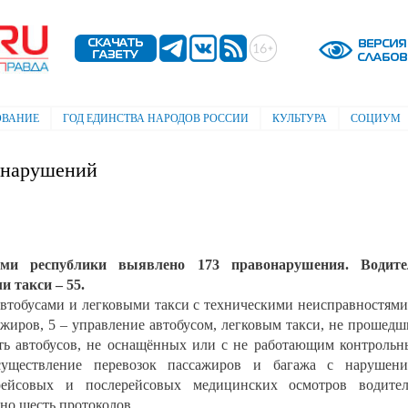
Перейти к
основному
содержанию
ОВАНИЕ
ГОД ЕДИНСТВА НАРОДОВ РОССИИ
КУЛЬТУРА
СОЦИУМ
вонарушений
ами республики выявлено 173 правонарушения. Водите
и такси – 55.
автобусами и легковыми такси с техническими неисправностями
жиров, 5 – управление автобусом, легковым такси, не прошед
ть автобусов, не оснащённых или с не работающим контроль
осуществление перевозок пассажиров и багажа с нарушен
рейсовых и послерейсовых медицинских осмотров водител
но шесть протоколов.