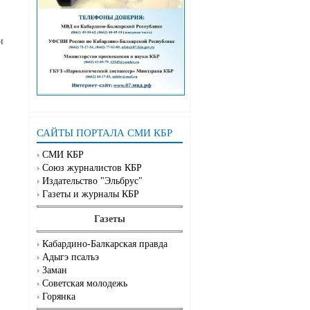
.
и
САЙТЫ ПОРТАЛА СМИ КБР
СМИ КБР
Союз журналистов КБР
Издательство "Эльбрус"
Газеты и журналы КБР
Газеты
Кабардино-Балкарская правда
Адыгэ псалъэ
Заман
Советская молодежь
Горянка