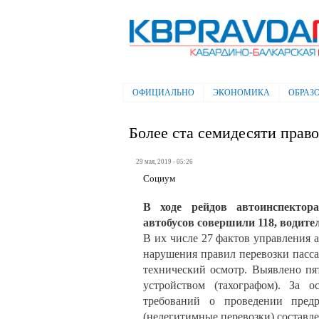
Электронная газета "Кабардино-
Балкарская правда"
ОФИЦИАЛЬНО
ЭКОНОМИКА
ОБРАЗ
Главное меню
Более ста семидесяти пра
29 мая, 2019 - 05:26
Социум
В ходе рейдов автоинспектор
автобусов совершили 118, водител
В их числе 27 фактов управления 
нарушения правил перевозки пасса
технический осмотр. Выявлено пя
устройством (тахографом). За 
требований о проведении пред
(нелегитимные перевозки) составле