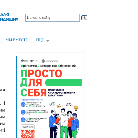
МЫ ВМЕСТЕ
ЕЩЁ
ли
, 4
шим
ным
ием
ей