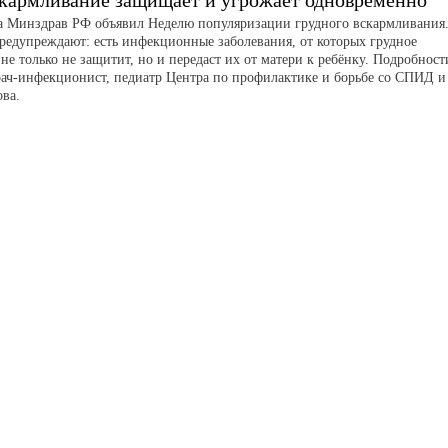
скармливание защищает и угрожает одновременно
та Минздрав РФ объявил Неделю популяризации грудного вскармливания
редупреждают: есть инфекционные заболевания, от которых грудное
не только не защитит, но и передаст их от матери к ребёнку. Подробност
рач-инфекционист, педиатр Центра по профилактике и борьбе со СПИД и
ва.