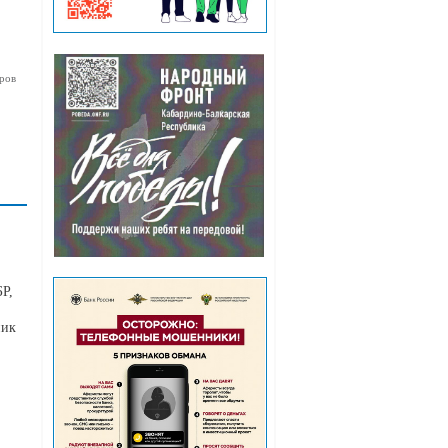
ров
Р,
ник