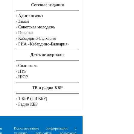
Сетевые издания
Адыгэ псалъэ
Заман
Советская молодежь
Горянка
Кабардино-Балкария
РИА «Кабардино-Балкария»
Детские журналы
Солнышко
НУР
НЮР
ТВ и радио КБР
1 КБР (ТВ КБР)
Радио КБР
я
Использование информации с
я
данного веб-сайта возможно