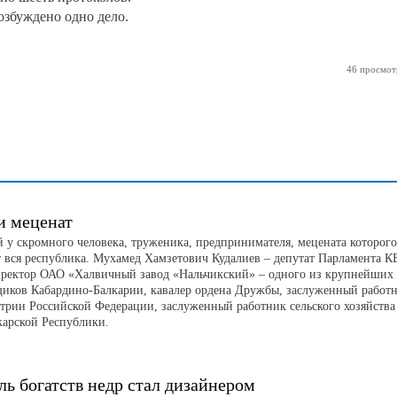
збуждено одно дело.
46 просмот
и меценат
 у скромного человека, труженика, предпринимателя, мецената которого
т вся республика. Мухамед Хамзетович Кудалиев – депутат Парламента КБ
иректор ОАО «Халвичный завод «Нальчикский» – одного из крупнейших
щиков Кабардино-Балкарии, кавалер ордена Дружбы, заслуженный работ
рии Российской Федерации, заслуженный работник сельского хозяйства
карской Республики.
ль богатств недр стал дизайнером