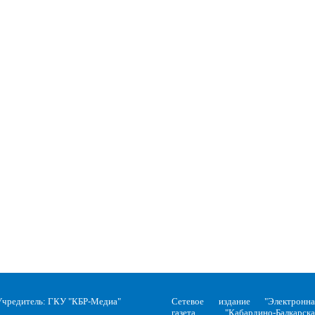
Учредитель: ГКУ "КБР-Медиа"
Сетевое издание "Электронна
газета "Кабардино-Балкарска