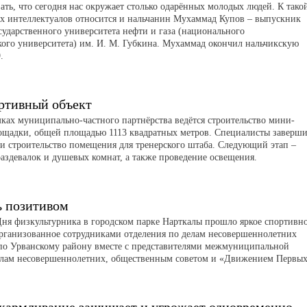
ать, что сегодня нас окружает столько одарённых молодых людей. К тако
х интеллектуалов относится и нальчанин Мухаммад Купов – выпускник
сударственного университета нефти и газа (национального
кого университета) им. И. М. Губкина. Мухаммад окончил нальчикскую
.
ртивный объект
мках муниципально-частного партнёрства ведётся строительство мини-
ощадки, общей площадью 1113 квадратных метров. Специалисты заверш
 и строительство помещения для тренерского штаба. Следующий этап –
раздевалок и душевых комнат, а также проведение освещения.
ь позитивом
ня физкультурника в городском парке Нарткалы прошло яркое спортивн
рганизованное сотрудниками отделения по делам несовершеннолетних
о Урванскому району вместе с представителями межмуниципальной
елам несовершеннолетних, общественным советом и «Движением Первых