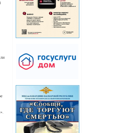
й
или
ое
».