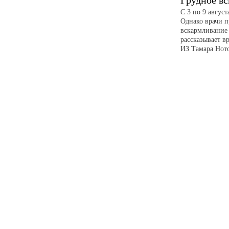
Грудное в
С 3 по 9 авгус
Однако врачи п
вскармливание 
рассказывает в
ИЗ Тамара Ното