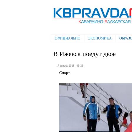
Электронная газета "Кабардино-
Балкарская правда"
ОФИЦИАЛЬНО
ЭКОНОМИКА
ОБРАЗ
Главное меню
В Ижевск поедут двое
17 апреля, 2019 - 05:33
Спорт