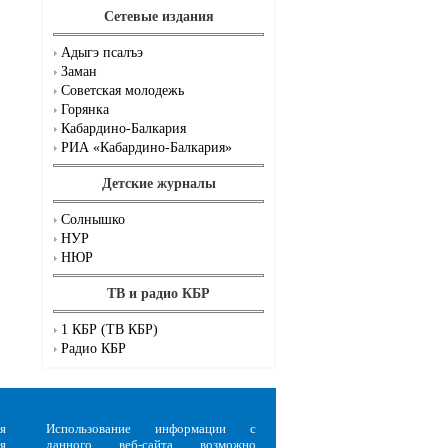
Сетевые издания
Адыгэ псалъэ
Заман
.
Советская молодежь
Горянка
Кабардино-Балкария
РИА «Кабардино-Балкария»
Детские журналы
Солнышко
НУР
НЮР
ТВ и радио КБР
1 КБР (ТВ КБР)
Радио КБР
я
Использование информации с
я
данного веб-сайта возможно