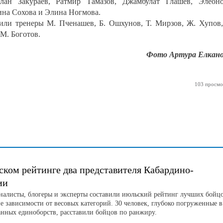
лан Закураев, Ратмир Тамазов, Джамбулат Глашев, Элеон
ина Сохова и Элина Ногмова.
или тренеры М. Пченашев, Б. Ошхунов, Т. Мирзов, Ж. Хупов,
М. Боготов.
Фото Артура Елкано
103 просмо
ском рейтинге два представителя Кабардино-
ии
листы, блогеры и эксперты составили июльский рейтинг лучших бойц
е зависимости от весовых категорий. 30 человек, глубоко погруженные в
нных единоборств, расставили бойцов по ранжиру.