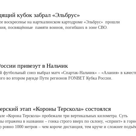
дящий кубок забрал «Эльбрус»
е воскресенье на нарткалинском картодроме «Эльбрус» прошли
ния, посвящённые памяти воинов, погибших в зоне СВО.
России привезут в Нальчик
й футбольный союз выбрал матч «Спартак-Нальчик» – «Алания» в качест
ого во втором раунде Пути регионов FONBET Кубка России.
ерский этап «Короны Терскола» состоялся
але «Корона Терскола» пробежали три вертикальных километра. Суть
ы отражена в названии – гонка строго вверх по склону, «спринт» в гор
р ровно 1000 метров – чем короче дистанция, тем круче и сложнее подъё