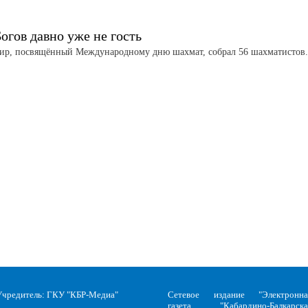
огов давно уже не гость
ир, посвящённый Международному дню шахмат, собрал 56 шахматистов
Учредитель: ГКУ "КБР-Медиа"
Сетевое издание "Электронна
газета "Кабардино-Балкарска