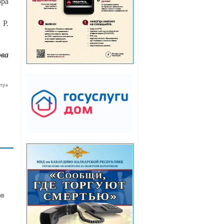
ора
 Р.
ва
тра
ов