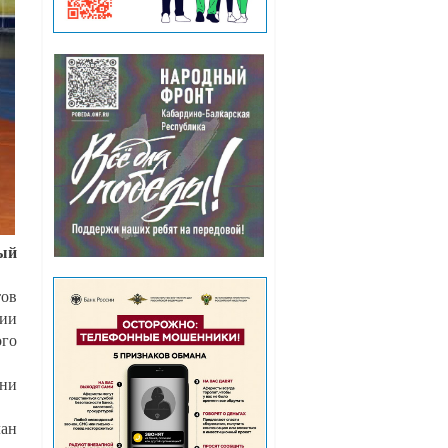
ый
тов
ции
ого
Они
лан