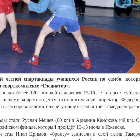
ой летней спартакиады учащихся России по самбо, котор
 спорткомплексе «Гладиатор».
вовали более 120 юношей и девушек 15-16 лет из всех субъек
л нашему корреспонденту исполнительный директор Федера
огам соревнований на счету наших самбистов 12 медалей разн
ды стали Руслан Мешев (60 кг) и Арианна Канокова (48 кг). 
ссийском финале, который пройдёт 10-13 июля в Ижевске.
ы стал Инал Цримов, «бронзу» записали в свой актив Тамер