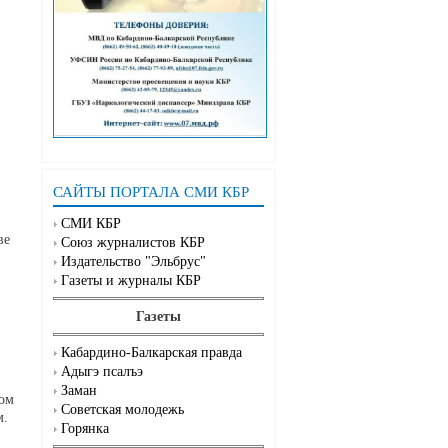
САЙТЫ ПОРТАЛА СМИ КБР
СМИ КБР
ве
Союз журналистов КБР
Издательство "Эльбрус"
Газеты и журналы КБР
Газеты
Кабардино-Балкарская правда
Адыгэ псалъэ
Заман
ном
Советская молодежь
м.
Горянка