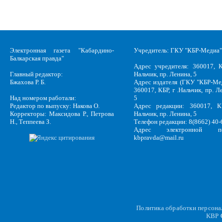
Электронная газета "Кабардино-
Учредитель: ГКУ "КБР-Медиа"
Балкарская правда"
Адрес учредителя: 360017, К
Главный редактор:
Нальчик, пр. Ленина, 5
Бжахова Р. Б.
Адрес издателя (ГКУ "КБР-Ме
360017, КБР, г .Нальчик, пр. Л
Над номером работали:
5
Редактор по выпуску: Накова О.
Адрес редакции: 360017, КБ
Корректоры: Максидова Р., Петрова
Нальчик, пр. Ленина, 5
Н., Теппеева З.
Телефон редакции: 8(8662) 40-
Адрес электронной по
kbpravda@mail.ru
Политика обработки персон
KBP
C