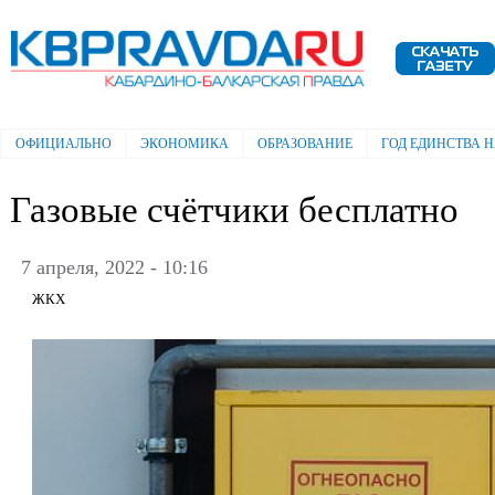
Пе
ос
Электронная газета "Кабардино-
со
Балкарская правда"
ОФИЦИАЛЬНО
ЭКОНОМИКА
ОБРАЗОВАНИЕ
ГОД ЕДИНСТВА 
Главное меню
Газовые счётчики бесплатно
7 апреля, 2022 - 10:16
ЖКХ