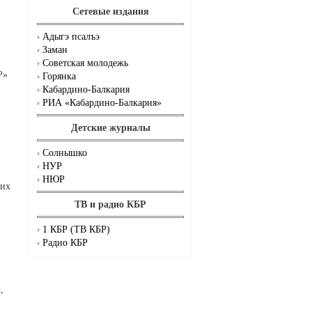
Сетевые издания
Адыгэ псалъэ
Заман
Советская молодежь
Р»
Горянка
Кабардино-Балкария
РИА «Кабардино-Балкария»
Детские журналы
Солнышко
НУР
НЮР
ших
ТВ и радио КБР
1 КБР (ТВ КБР)
Радио КБР
,