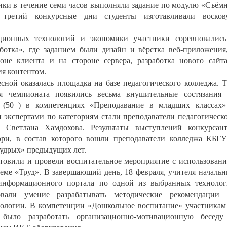
ники в течение семи часов выполняли задание по модулю «Съём
 третий конкурсные дни студенты изготавливали восков
ионных технологий и экономики участники соревновалис
ботка», где заданием были дизайн и вёрстка веб-приложения
оне клиента и на стороне сервера, разработка нового сайт
я контентом.
сной оказалась площадка на базе педагогического колледжа. 
я чемпионата появились весьма внушительные состязания
(50+) в компетенциях «Преподавание в младших классах
 экспертами по категориям стали преподаватели педагогическ
 Светлана Хамдохова. Результаты выступлений конкурсан
ри, в состав которого вошли преподаватели колледжа КБГ
удрых» предыдущих лет.
товили и провели воспитательное мероприятие с использован
еме «Труд». В завершающий день, 18 февраля, учителя началь
 информационного портала по одной из выбранных техноло
овали умение разрабатывать методические рекомендации 
ологии. В компетенции «Дошкольное воспитание» участникам
ыло разработать организационно-мотивационную беседу