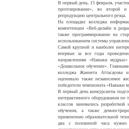
В первый день, 15 февраля, участ
протезирование», во второй и
репродукцию центрального резца.
На площадке колледжа информац
компетенции «Веб-дизайн и разра
также программирование на стор
использованием системы управлени
Самой крупной и наиболее интере
впервые за все годы проведени
направлениям «Навыки мудрых» 
«Дошкольное обучение». Главными
колледжа Жаннета Аттасауова и
оценивало также независимое жю
победители чемпионата «Навыки м
В первый день конкурсанты подго
интерактивного оборудования по т
классов занимались разработкой
обучения, а также демонстрир
применению образовательной техн
два с половиной часа нужно б