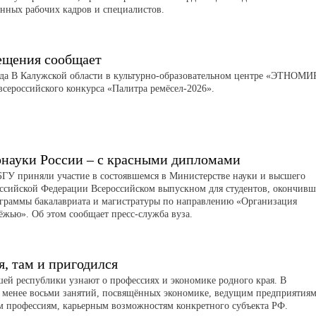
нных рабочих кадров и специалистов.
щения сообщает
еда В Калужской области в культурно-образовательном центре «ЭТНОМИ
сероссийского конкурса «Палитра ремёсел-2026».
науки России – с красными дипломами
ГУ приняли участие в состоявшемся в Министерстве науки и высшего
оссийской Федерации Всероссийском выпускном для студентов, окончив
ограммы бакалавриата и магистратуры по направлению «Организация
ёжью». Об этом сообщает пресс-служба вуза.
я, там и пригодился
й республики узнают о профессиях и экономике родного края. В
 менее восьми занятий, посвящённых экономике, ведущим предприятиям
м профессиям, карьерным возможностям конкретного субъекта РФ.