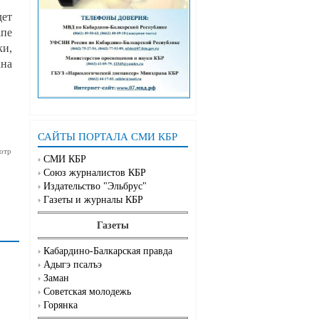
дет
апе
ки,
ана
САЙТЫ ПОРТАЛА СМИ КБР
отр
СМИ КБР
Союз журналистов КБР
Издательство "Эльбрус"
Газеты и журналы КБР
Газеты
Кабардино-Балкарская правда
Адыгэ псалъэ
Заман
Советская молодежь
Горянка