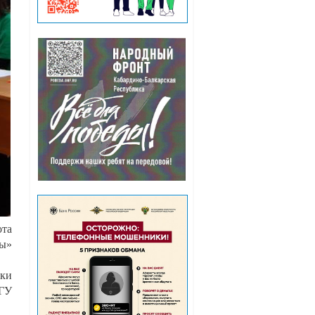
ота
ы»
ки
БГУ