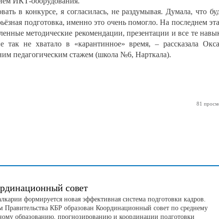
нием ИКТ-оборудования.
ать в конкурсе, я согласилась, не раздумывая. Думала, что бу
рьёзная подготовка, именно это очень помогло. На последнем эт
авленные методические рекомендации, презентации и все те навы
е так не хватало в «карантинное» время, – рассказала Окс
тним педагогическим стажем (школа №6, Нарткала).
81 просм
ординационный совет
лкарии формируется новая эффективная система подготовки кадров.
м Правительства КБР образован Координационный совет по среднему
ному образованию, прогнозированию и координации подготовки