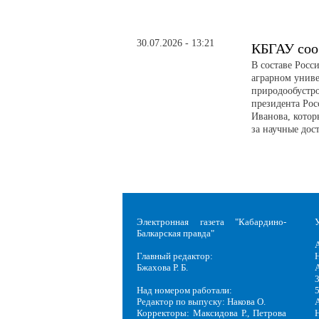
30.07.2026 - 13:21
КБГАУ соо
В составе Росс
аграрном униве
природообустро
президента Рос
Иванова, котор
за научные дос
Электронная газета "Кабардино-
Балкарская правда"
Главный редактор:
Н
Бжахова Р. Б.
3
Над номером работали:
Редактор по выпуску: Накова О.
Корректоры: Максидова Р., Петрова
Н