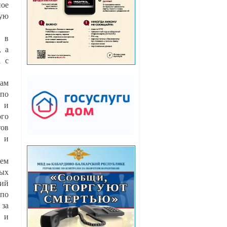
ное
ую
ь в
, а
а с
Там
 по
» и
ого
тов
У и
ием
ных
гий
по
 за
 и