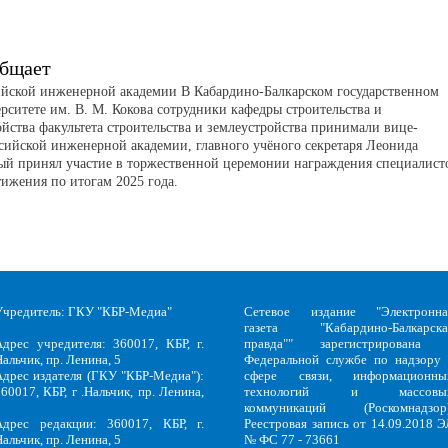
бщает
ийской инженерной академии В Кабардино-Балкарском государственном
рситете им. В. М. Кокова сотрудники кафедры строительства и
йства факультета строительства и землеустройства принимали вице-
сийской инженерной академии, главного учёного секретаря Леонида
ый принял участие в торжественной церемонии награждения специалист
тижения по итогам 2025 года.
Учредитель: ГКУ "КБР-Медиа"
Сетевое издание "Электронна
газета "Кабардино-Балкарска
Адрес учредителя: 360017, КБР, г.
правда"" зарегистрирована 
альчик, пр. Ленина, 5
Федеральной службе по надзору 
Адрес издателя (ГКУ "КБР-Медиа"):
сфере связи, информационны
60017, КБР, г .Нальчик, пр. Ленина,
технологий и массовы
5
коммуникаций (Роскомнадзор)
Адрес редакции: 360017, КБР, г.
Реестровая запись от 14.09.2018 Э
альчик, пр. Ленина, 5
№ ФС 77 - 73661