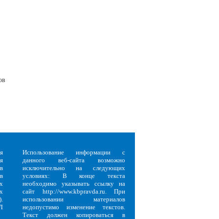
ов
я
Использование информации с
я
данного веб-сайта возможно
в
исключительно на следующих
в
условиях: В конце текста
х
необходимо указывать ссылку на
х
сайт http://www.kbpravda.ru. При
.
использовании материалов
Л
недопустимо изменение текстов.
Текст должен копироваться в