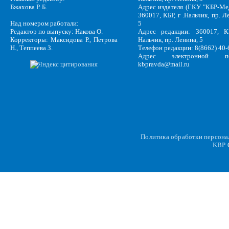
Бжахова Р. Б.
Адрес издателя (ГКУ "КБР-Ме
360017, КБР, г .Нальчик, пр. Л
Над номером работали:
5
Редактор по выпуску: Накова О.
Адрес редакции: 360017, КБ
Корректоры: Максидова Р., Петрова
Нальчик, пр. Ленина, 5
Н., Теппеева З.
Телефон редакции: 8(8662) 40-
Адрес электронной по
kbpravda@mail.ru
Политика обработки персон
KBP
C