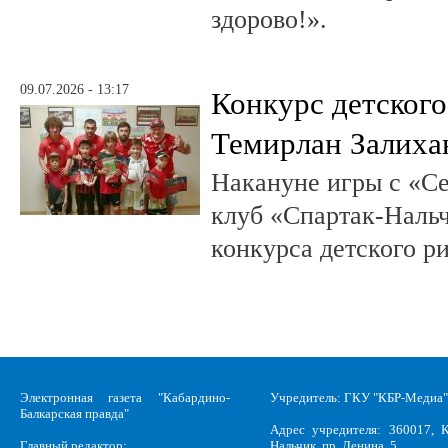
здорово!».
09.07.2026 - 13:17
Конкурс детского
Темирлан Залиха
Накануне игры с «С
клуб «Спартак-Нальч
конкурса детского р
Электронная газета "Кабардино-
Учредитель: ГКУ "КБР-Медиа"
Балкарская правда"
Адрес учредителя: 360017, К
Главный редактор:
Нальчик, пр. Ленина, 5