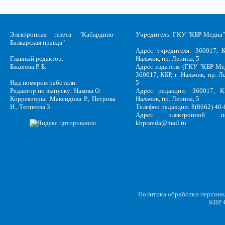
Электронная газета "Кабардино-
Учредитель: ГКУ "КБР-Медиа"
Балкарская правда"
Адрес учредителя: 360017, К
Главный редактор:
Нальчик, пр. Ленина, 5
Бжахова Р. Б.
Адрес издателя (ГКУ "КБР-Ме
360017, КБР, г .Нальчик, пр. Л
Над номером работали:
5
Редактор по выпуску: Накова О.
Адрес редакции: 360017, КБ
Корректоры: Максидова Р., Петрова
Нальчик, пр. Ленина, 5
Н., Теппеева З.
Телефон редакции: 8(8662) 40-
Адрес электронной по
kbpravda@mail.ru
Политика обработки персон
KBP
C