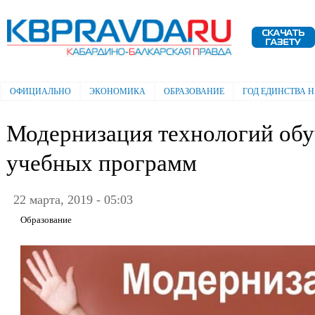
Пе
ос
Электронная газета "Кабардино-
со
Балкарская правда"
ОФИЦИАЛЬНО
ЭКОНОМИКА
ОБРАЗОВАНИЕ
ГОД ЕДИНСТВА 
Главное меню
Модернизация технологий обу
учебных программ
22 марта, 2019 - 05:03
Образование