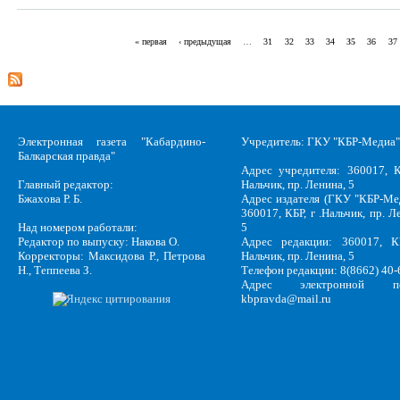
« первая
‹ предыдущая
…
31
32
33
34
35
36
37
Страницы
Электронная газета "Кабардино-
Учредитель: ГКУ "КБР-Медиа"
Балкарская правда"
Адрес учредителя: 360017, К
Главный редактор:
Нальчик, пр. Ленина, 5
Бжахова Р. Б.
Адрес издателя (ГКУ "КБР-Ме
360017, КБР, г .Нальчик, пр. Л
Над номером работали:
5
Редактор по выпуску: Накова О.
Адрес редакции: 360017, КБ
Корректоры: Максидова Р., Петрова
Нальчик, пр. Ленина, 5
Н., Теппеева З.
Телефон редакции: 8(8662) 40-
Адрес электронной по
kbpravda@mail.ru