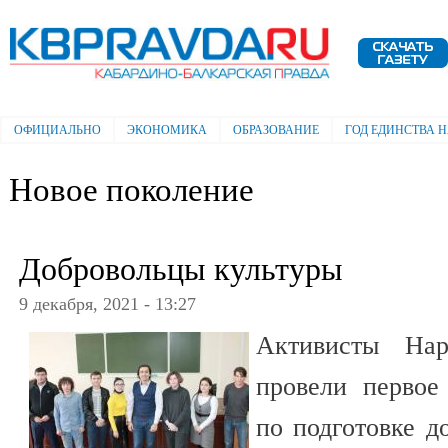
Пе
ос
Электронная газета "Кабардино-
со
Балкарская правда"
ОФИЦИАЛЬНО
ЭКОНОМИКА
ОБРАЗОВАНИЕ
ГОД ЕДИНСТВА 
Главное меню
Новое поколение
Добровольцы культуры
9 декабря, 2021 - 13:27
Активисты На
провели первое
по подготовке д