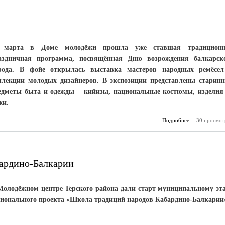
 марта в Доме молодёжи прошла уже ставшая традиционн
аздничная программа, посвящённая Дню возрождения балкарск
рода. В фойе открылась выставка мастеров народных ремёсе
ллекции молодых дизайнеров. В экспозиции представлены старин
едметы быта и одежды – кийизы, национальные костюмы, изделия
жи.
Подробнее
о Единство – 
30 просмот
ардино-Балкарии
Молодёжном центре Терского района дали старт муниципальному эт
гионального проекта «Школа традиций народов Кабардино-Балкарии