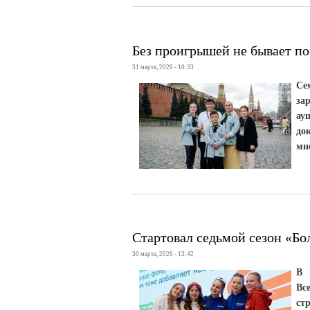
Без проигрышей не бывает по
31 марта, 2026 - 10:33
Се
за
ау
до
мн
Стартовал седьмой сезон «Б
30 марта, 2026 - 13:42
В 
Вс
ст