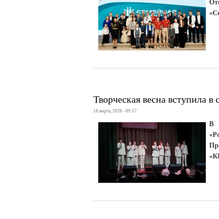
От
«С
Творческая весна вступила в 
18 марта, 2026 - 09:57
В 
«Р
Пр
«К