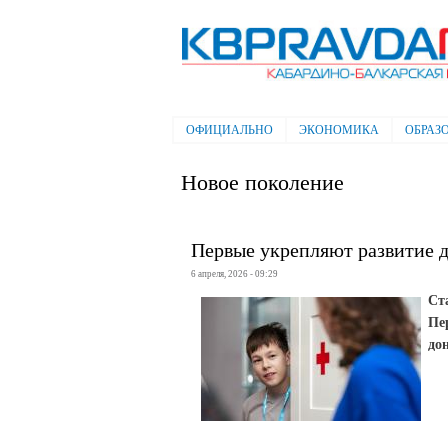
Электронная газета "Кабардино-
Балкарская правда"
ОФИЦИАЛЬНО
ЭКОНОМИКА
ОБРАЗ
Главное меню
Новое поколение
Первые укрепляют развитие д
6 апреля, 2026 - 09:29
Ст
Пе
дон