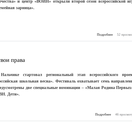
ечества» и центр «ВОИН» открыли второй сезон всероссийской и
емейная зарница».
Подробнее
52 просмо
о Стартов
сезон всер
игры «
свои права
Нальчике стартовал региональный этап всероссийского прое
оссийская школьная весна». Фестиваль охватывает семь направлен
едусмотрены две специальные номинации – «Малая Родина Первых
ВН. Дети».
Подробнее
46 просмот
о Творчес
вступила в с