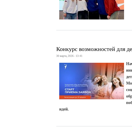
Конкурс возможностей для д
30 марта, 2026 - 13:41
На
ин
де
Мо
со
об
по
идей.