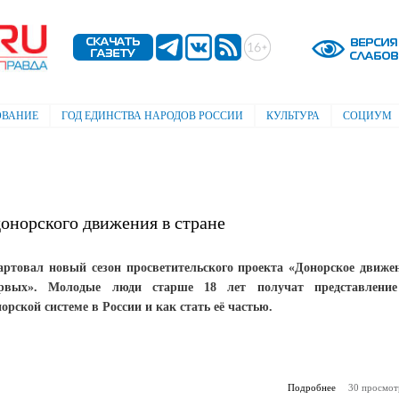
Перейти к
основному
содержанию
ОВАНИЕ
ГОД ЕДИНСТВА НАРОДОВ РОССИИ
КУЛЬТУРА
СОЦИУМ
онорского движения в стране
артовал новый сезон просветительского проекта «Донорское движе
рвых». Молодые люди старше 18 лет получат представлени
орской системе в России и как стать её частью.
Подробнее
о Первые у
30 просмот