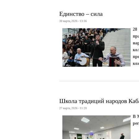
Единство – сила
30 марта, 2026 - 13:36
28
пр
на
ко
пр
ко
Школа традиций народов Каб
27 марта, 2026 - 11:20
В 
ре