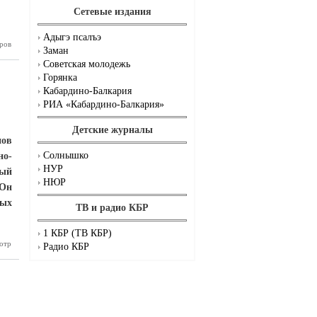
Сетевые издания
Адыгэ псалъэ
ров
традиций
Заман
бардино-
Советская молодежь
Балкарии
Горянка
Кабардино-Балкария
РИА «Кабардино-Балкария»
Детские журналы
нов
Солнышко
но-
НУР
ный
НЮР
 Он
дых
ТВ и радио КБР
1 КБР (ТВ КБР)
отр
ый итог –
Радио КБР
дружба