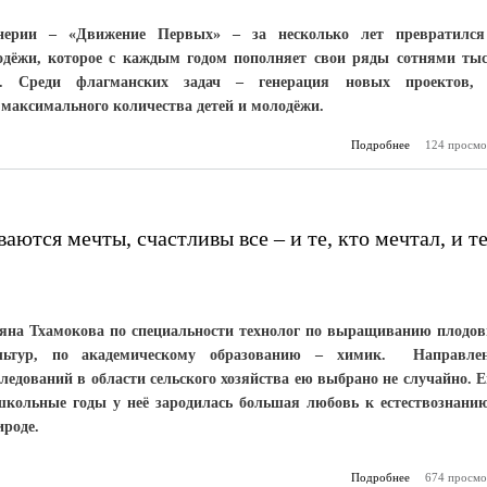
нерии – «Движение Первых» – за несколько лет превратилс
одёжи, которое с каждым годом пополняет свои ряды сотнями ты
. Среди флагманских задач – генерация новых проектов,
 максимального количества детей и молодёжи.
Подробнее
124 просмо
о Делать 
детей, а
аются мечты, счастливы все – и те, кто мечтал, и те
яна Тхамокова по специальности технолог по выращиванию плодо
льтур, по академическому образованию – химик. Направле
следований в области сельского хозяйства ею выбрано не случайно. 
школьные годы у неё зародилась большая любовь к естествознани
ироде.
Подробнее
674 просмо
о Иляна Т