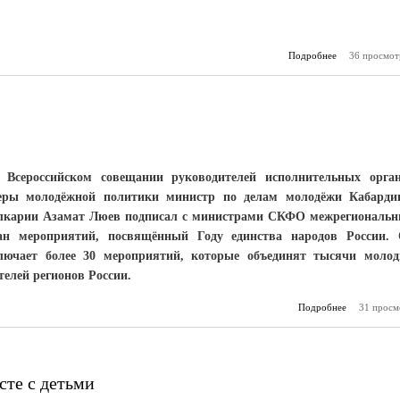
Подробнее
36 просмот
о Школа 
народов Ка
 Всероссийском совещании руководителей исполнительных орга
еры молодёжной политики министр по делам молодёжи Кабарди
лкарии Азамат Люев подписал с министрами СКФО межрегиональ
ан мероприятий, посвящённый Году единства народов России.
лючает более 30 мероприятий, которые объединят тысячи моло
телей регионов России.
Подробнее
31 просм
о Главн
сте с детьми