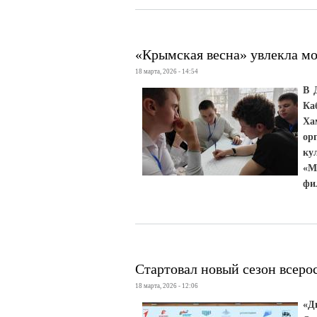
«Крымская весна» увлекла м
18 марта, 2026 - 14:54
В 
Ка
Ха
ор
ку
«М
фи
Стартовал новый сезон всеро
18 марта, 2026 - 12:06
«Д