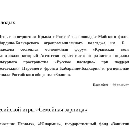
«Когда с
мечты, счастл
и те, кто меч
кто 
ис
олодых
День воссоединения Крыма с Россией на площадке Майского фили
бардино-Балкарского агропромышленного колледжа им. Б.
мдохова состоялся молодёжный форум «Крымская весна
ганизовало который Агентство стратегического развития социаль
льтурного пространства «Русское наследие» при поддерж
олодёжки» Народного фронта Кабардино-Балкарии и региональн
лиала Российского общества «Знание».
Подробнее
60 просмот
о «Крымска
увлекла
ссийской игры «Семейная зарница»
вижение Первых», «Юнармия», государственный фонд «Защитн