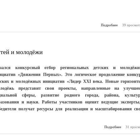
Подробнее
о Стартовал
39 просмот
сезон 
п
етей и молодёжи
чался конкурсный отбор региональных детских и молодёж
ициатив «Движения Первых». Это логическое продолжение конку
тских и молодёжных инициатив «Лидер XXI века. Новые горизонт
лодёжь представит свои проекты, направленные на улучше
циальной сферы, развитие родного города, района, культу
разования и науки. Работы участников оценят ведущие эксперты
бедители получат ресурсы для реализации и масштабирования св
Подробнее
31 просм
о
возможно
детей и 