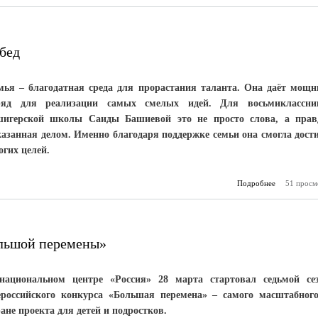
развитие до
движения 
бед
мья – благодатная среда для прорастания таланта. Она даёт мощ
ряд для реализации самых смелых идей. Для восьмиклассн
шигерской школы Саиды Башиевой это не просто слова, а прав
казанная делом. Именно благодаря поддержке семьи она смогла дост
огих целей.
Подробнее
о Без пр
51 просм
не быва
ольшой перемены»
национальном центре «Россия» 28 марта стартовал седьмой се
ероссийского конкурса «Большая перемена» – самого масштабног
ране проекта для детей и подростков.