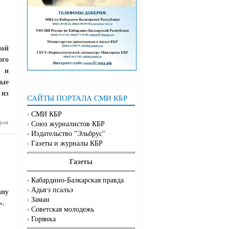
ой
ого
л и
ные
 из
САЙТЫ ПОРТАЛА СМИ КБР
СМИ КБР
сила
ров
Союз журналистов КБР
Издательство "Эльбрус"
Газеты и журналы КБР
Газеты
Кабардино-Балкарская правда
Адыгэ псалъэ
апу
Заман
».
Советская молодежь
Горянка