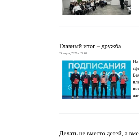
Главный итог – дружба
24 марта, 2026 - 09:40
На
сф
Ба
пл
вк
жи
Делать не вместо детей, а вме