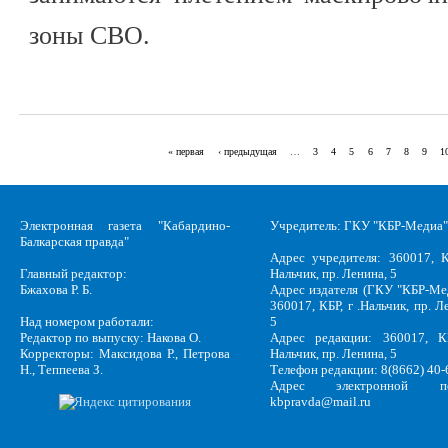
зоны СВО.
« первая
‹ предыдущая
…
3
4
5
6
7
8
9
1
Страницы
Электронная газета "Кабардино-
Учредитель: ГКУ "КБР-Медиа"
Балкарская правда"
Адрес учредителя: 360017, К
Главный редактор:
Нальчик, пр. Ленина, 5
Бжахова Р. Б.
Адрес издателя (ГКУ "КБР-Ме
360017, КБР, г .Нальчик, пр. Л
Над номером работали:
5
Редактор по выпуску: Накова О.
Адрес редакции: 360017, КБ
Корректоры: Максидова Р., Петрова
Нальчик, пр. Ленина, 5
Н., Теппеева З.
Телефон редакции: 8(8662) 40-
Адрес электронной по
kbpravda@mail.ru