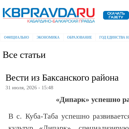
Пе
ос
Электронная газета "Кабардино-
со
Балкарская правда"
ОФИЦИАЛЬНО
ЭКОНОМИКА
ОБРАЗОВАНИЕ
ГОД ЕДИНСТВА 
Главное меню
Все статьи
Вести из Баксанского района
31 июля, 2026 - 15:48
«Дипарк» успешно р
В с. Куба-Таба успешно развивает
культур «Дипарк», специализиру