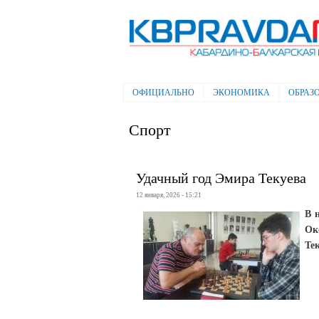
Электронная газета "Кабардино-
Балкарская правда"
ОФИЦИАЛЬНО
ЭКОНОМИКА
ОБРАЗ
Главное меню
Спорт
Удачный год Эмира Текуева
12 января, 2026 - 15:21
В 
Ок
Те