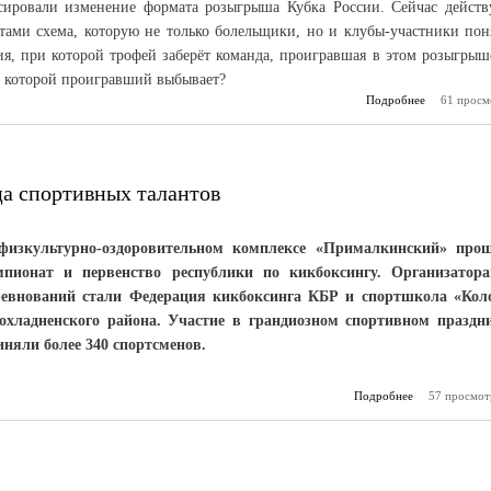
ировали изменение формата розыгрыша Кубка России. Сейчас действ
ами схема, которую не только болельщики, но и клубы-участники пон
ия, при которой трофей заберёт команда, проигравшая в этом розыгрыш
ри которой проигравший выбывает?
Подробнее
61 просм
о «
Нальчи
начать зар
за счё
Кубк
ца спортивных талантов
физкультурно-оздоровительном комплексе «Прималкинский» про
мпионат и первенство республики по кикбоксингу. Организатор
ревнований стали Федерация кикбоксинга КБР и спортшкола «Кол
охладненского района. Участие в грандиозном спортивном праздн
иняли более 340 спортсменов.
Подробнее
о Спортшкола
57 просмот
- кузница сп