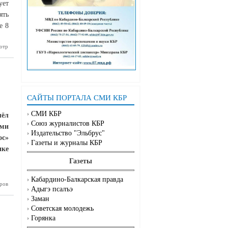
ует
ять
е 8
отр
Спартак-
к» может
абатывать
т побед в
е России
САЙТЫ ПОРТАЛА СМИ КБР
СМИ КБР
шёл
Союз журналистов КБР
ами
Издательство "Эльбрус"
ос»
Газеты и журналы КБР
ике
Газеты
Кабардино-Балкарская правда
 «Колос»
ров
Адыгэ псалъэ
ортивных
Заман
талантов
Советская молодежь
Горянка