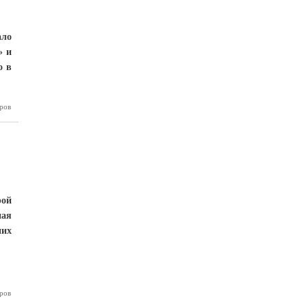
ало
» и
о в
ров
пять три
центных»
клуба
рой
ная
них
ров
ьчикский
 обыграл