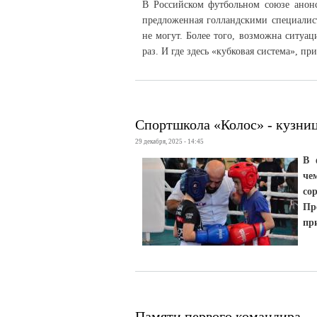
В Российском футбольном союзе анонс
предложенная голландскими специалист
не могут. Более того, возможна ситуац
раз. И где здесь «кубковая система», п
Спортшкола «Колос» - кузни
29 декабря, 2025 - 14:45
В 
че
со
Пр
пр
Памяти первого командира