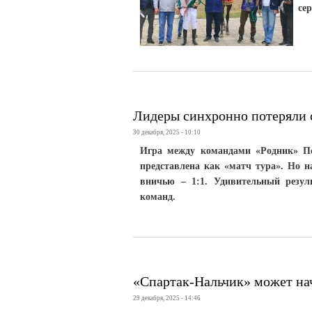
се
Лидеры синхронно потеряли 
30 декабря, 2025 - 10:10
Игра между командами «Родник» Пс
представлена как «матч тура». Но н
вничью – 1:1. Удивительный резуль
команд.
«Спартак-Нальчик» может нача
29 декабря, 2025 - 14:46