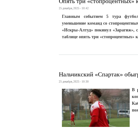
Опять три «стопроцентных» 
25 декабря, 2025 - 10:42
Главным событием 5 тура футбол
уменьшение команд со стопроцентным
«Искры-Алтуд» покинул «Зарагиж», с
таблице опять три «стопроцентных» к
Нальчикский «Спартак» обыг
25 декабря, 2025 - 10:30
В 
ко
Ка
по