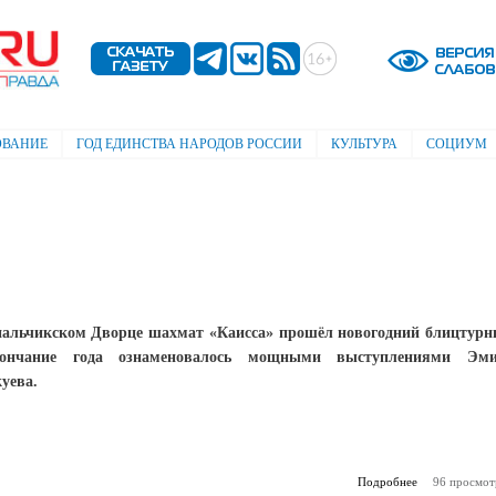
Перейти к
основному
содержанию
ОВАНИЕ
ГОД ЕДИНСТВА НАРОДОВ РОССИИ
КУЛЬТУРА
СОЦИУМ
нальчикском Дворце шахмат «Каисса» прошёл новогодний блицтурн
ончание года ознаменовалось мощными выступлениями Эми
куева.
Подробнее
о Удачный г
96 просмот