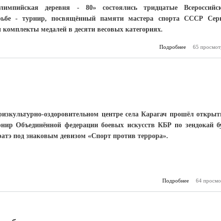
лимпийская деревня - 80» состоялись тридцатые Всероссийс
орьбе - турнир, посвящённый памяти мастера спорта СССР Сер
комплекты медалей в десяти весовых категориях.
Подробнее
65 просмот
о 7 медале
дос
физкультурно-оздоровительном центре села Карагач прошёл откры
рнир Объединённой федерации боевых искусств КБР по зендокай б
ратэ под знаковым девизом «Спорт против террора».
Подробнее
о СК «Эльбр
64 просмо