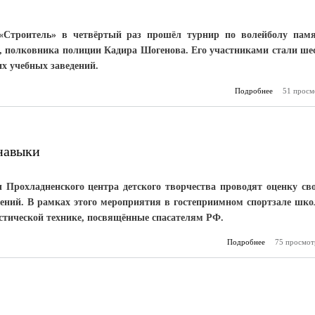
«Строитель» в четвёртый раз прошёл турнир по волейболу пам
 полковника полиции Кадира Шогенова. Его участниками стали ше
х учебных заведений.
Подробнее
51 просм
о Памяти
к
навыки
 Прохладненского центра детского творчества проводят оценку св
ений. В рамках этого мероприятия в гостеприимном спортзале шк
истической технике, посвящённые спасателям РФ.
Подробнее
75 просмот
о
професси