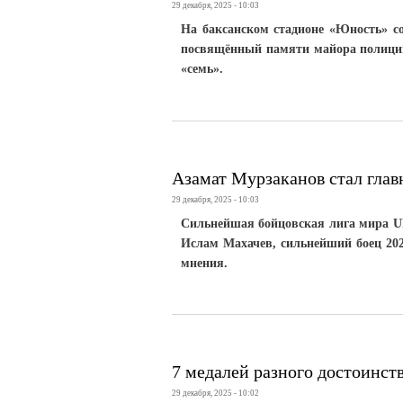
29 декабря, 2025 - 10:03
На баксанском стадионе «Юность» с
посвящённый памяти майора полици
«семь».
Азамат Мурзаканов стал гла
29 декабря, 2025 - 10:03
Сильнейшая бойцовская лига мира U
Ислам Махачев, сильнейший боец 202
мнения.
7 медалей разного достоинст
29 декабря, 2025 - 10:02