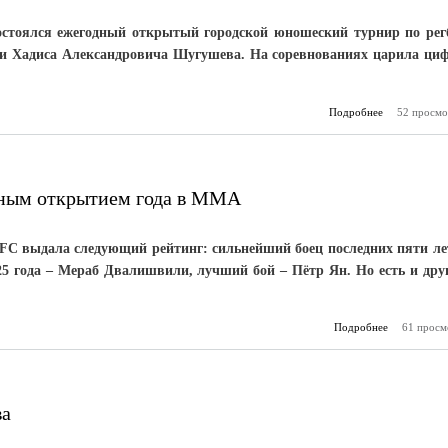
остоялся ежегодный открытый городской юношеский турнир по рег
и Хадиса Александровича Шугушева. На соревнованиях царила ци
Подробнее
о Кругом се
52 просмо
вным открытием года в ММА
FC выдала следующий рейтинг: сильнейший боец последних пяти ле
5 года – Мераб Двалишвили, лучший бой – Пётр Ян. Но есть и дру
Подробнее
61 просм
Мурзака
главным о
год
ва