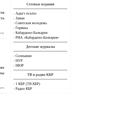
Сетевые издания
яти
Адыгэ псалъэ
сть
Заман
Советская молодежь
Горянка
Кабардино-Балкария
отр
 первого
омандира
РИА «Кабардино-Балкария»
Детские журналы
Солнышко
НУР
НЮР
оих
олы
ТВ и радио КБР
1 КБР (ТВ КБР)
ров
 Оценили
Радио КБР
ональные
навыки