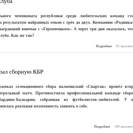
клуба
ьного чемпионата республики среди любительских команд ст
 результатом набранных очков с трёх до двух. Компанию «Родника
ыгравший вничью с «Герменчиком». А через три дня оказалось, чт
луба. Как же так?
Подробнее
65 просмот
о О
«стопро
рал сборную КБР
рамках селекционного сбора нальчикский «Спартак» провёл вто
нтрольный матч. Противостояла профессиональной команде сбор
бардино-Балкарии, собранная из футболистов-любителей. У 
явилась реальная возможность заявить о себе.
Подробнее
109 просмот
о Нал
«Спартак»