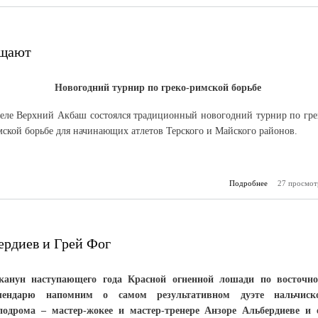
бщают
Новогодний турнир по греко-римской борьбе
селе Верхний Акбаш состоялся традиционный новогодний турнир по гре
ской борьбе для начинающих атлетов Терского и Майского районов.
Подробнее
27 просмот
о «З
Отечества» 
ердиев и Грей Фог
канун наступающего года Красной огненной лошади по восточн
лендарю напомним о самом результативном дуэте нальчиск
подрома – мастер-жокее и мастер-тренере Анзоре Альбердиеве и 