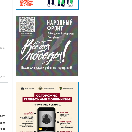
Текуева
ко-
ров
ащитники
сообщают
ому
ого
его