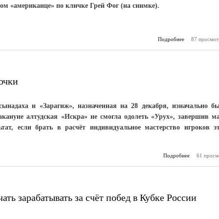
ром «американце» по кличке Грей Фог (на снимке).
Подробнее
87 просмот
о «Золотой
Анзор Альб
очки
ынадаха и «Зарагиж», назначенная на 28 декабря, изначально б
акануне алтудская «Искра» не смогла одолеть «Урух», завершив м
тат, если брать в расчёт индивидуальное мастерство игроков э
Подробнее
61 просм
синхронно 
ть зарабатывать за счёт побед в Кубке России