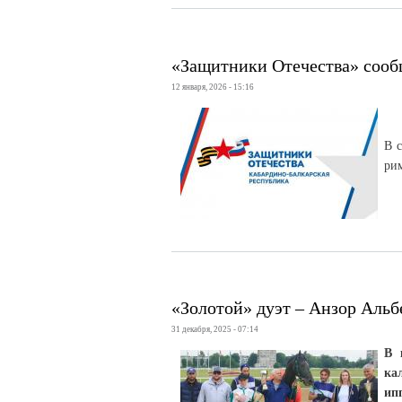
«Защитники Отечества» соо
12 января, 2026 - 15:16
В 
рим
«Золотой» дуэт – Анзор Альб
31 декабря, 2025 - 07:14
В 
ка
ип