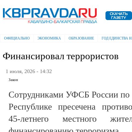
Пе
ос
Электронная газета "Кабардино-
со
Балкарская правда"
ОФИЦИАЛЬНО
ЭКОНОМИКА
ОБРАЗОВАНИЕ
ГОД ЕДИНСТВА 
Главное меню
Финансировал террористов
1 июля, 2026 - 14:32
Закон
Сотрудниками УФСБ России по 
Республике пресечена противо
45-летнего местного жите
финансированию терроризма.