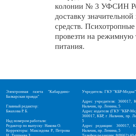
колонии № 3 УФСИН Ро
доставку значительной
средств. Психотропные
провезти на режимную 
питания.
Электронная газета "Кабардино-
Учредитель: ГКУ "КБР-Медиа"
Балкарская правда"
Адрес учредителя: 360017, К
Главный редактор:
Нальчик, пр. Ленина, 5
Бжахова Р. Б.
Адрес издателя (ГКУ "КБР-Ме
360017, КБР, г .Нальчик, пр. Л
Над номером работали:
5
Редактор по выпуску: Накова О.
Адрес редакции: 360017, КБ
Корректоры: Максидова Р., Петрова
Нальчик, пр. Ленина, 5
Н., Теппеева З.
Телефон редакции: 8(8662) 40-