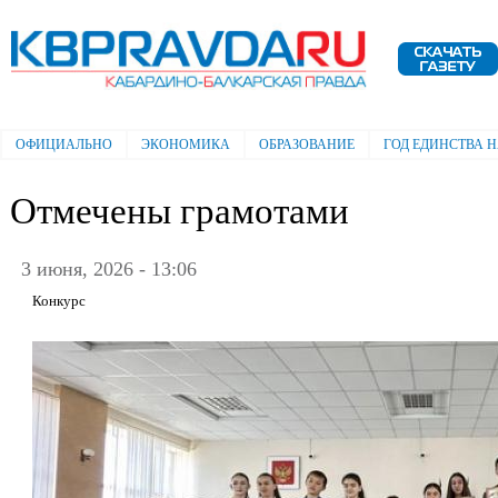
Пе
ос
Электронная газета "Кабардино-
со
Балкарская правда"
ОФИЦИАЛЬНО
ЭКОНОМИКА
ОБРАЗОВАНИЕ
ГОД ЕДИНСТВА 
Главное меню
Отмечены грамотами
3 июня, 2026 - 13:06
Конкурс