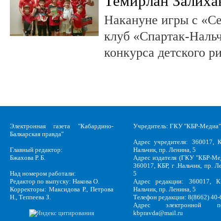
Темирлан Залиха
Накануне игры с «С
клуб «Спартак-Нальч
конкурса детского р
Электронная газета "Кабардино-
Учредитель: ГКУ "КБР-Медиа"
Балкарская правда"
Адрес учредителя: 360017, К
Главный редактор:
Нальчик, пр. Ленина, 5
Бжахова Р. Б.
Адрес издателя (ГКУ "КБР-Ме
360017, КБР, г .Нальчик, пр. Л
Над номером работали:
5
Редактор по выпуску: Накова О.
Адрес редакции: 360017, КБ
Корректоры: Максидова Р., Петрова
Нальчик, пр. Ленина, 5
Н., Теппеева З.
Телефон редакции: 8(8662) 40-
Адрес электронной по
kbpravda@mail.ru