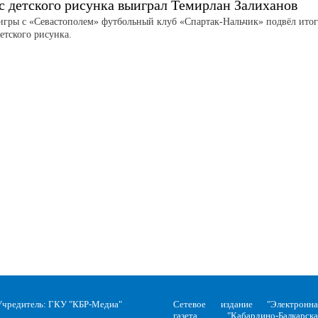
с детского рисунка выиграл Темирлан Залиханов
игры с «Севастополем» футбольный клуб «Спартак-Нальчик» подвёл ито
етского рисунка.
Учредитель: ГКУ "КБР-Медиа"
Сетевое издание "Электронна
газета "Кабардино-Балкарска