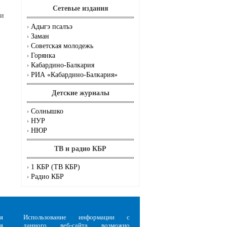
Сетевые издания
ги
Адыгэ псалъэ
Заман
Советская молодежь
Горянка
Кабардино-Балкария
РИА «Кабардино-Балкария»
Детские журналы
Солнышко
НУР
НЮР
ТВ и радио КБР
1 КБР (ТВ КБР)
Радио КБР
я
Использование информации с
я
данного веб-сайта возможно