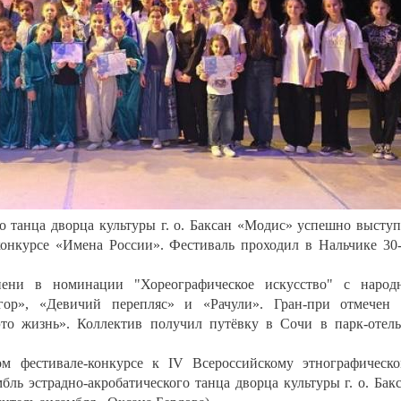
о танца дворца культуры г. о. Баксан «Модис» успешно высту
онкурсе «Имена России». Фестиваль проходил в Нальчике 30
пени в номинации "Хореографическое искусство" с народ
ор», «Девичий перепляс» и «Рачули». Гран-при отмечен
то жизнь». Коллектив получил путёвку в Сочи в парк-отел
м фестивале-конкурсе к IV Всероссийскому этнографическ
ль эстрадно-акробатического танца дворца культуры г. о. Бак