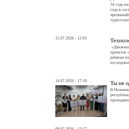
34 года н
года в сос
чрезвычай
туристски
15.07.2026 - 12:03
Технол
«Движение
проектов 
ребятам по
исследоват
14.07.2026 - 17:18
Ты не о
В Нальчик
республик
проходивш
09.07.2026 - 13:17