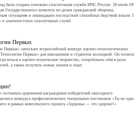
азад была создана поисково-спасательная служба МЧС России. 28 июля 19
тав Государственного комитета по делам гражданской обороны,
ным ситуациям и ликвидации последствий стихийных бедствий вошли 3
х и альпинистских спасательных служб.
огии Первых
 Первых» запускает всероссийский конкурс научно-технологических
«Технологии Первых» для школьников и студентов колледжей. Он позвол
грузиться в научно-техническое творчество, попробовать себя в роли
елей, а также получить новые знания и опыт.
дин!
е состоялась церемония награждения победителей ежегодного
анского конкурса профилактических театральных постановок «Ты не оди
его в рамках комплексного проекта «Здоровье — это здорово!».