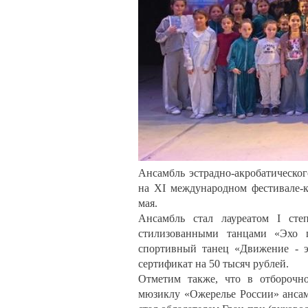
Ансамбль эстрадно-акробатическог
на XI международном фестивале-к
мая.
Ансамбль стал лауреатом I сте
стилизованными танцами «Эхо г
спортивный танец «Движение - э
сертификат на 50 тысяч рублей.
Отметим также, что в отборочно
мюзиклу «Ожерелье России» ансамб