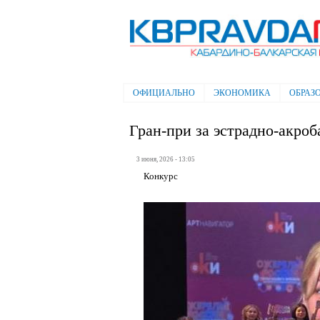
Электронная газета "Кабардино-
Балкарская правда"
ОФИЦИАЛЬНО
ЭКОНОМИКА
ОБРАЗ
Главное меню
Гран-при за эстрадно-акроб
3 июня, 2026 - 13:05
Конкурс