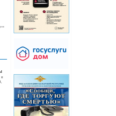
ров
ы
 и
й,