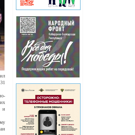
пил
-31
но-
 их
ь и
ому
сан