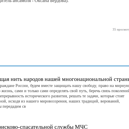
итель ансамбля - Оксана Бердова).
35 просмот
щая нить народов нашей многонациональной стран
граждане России, будем вместе защищать нашу свободу, право на мирную
жизнь, сами и только сами определять свой путь, беречь связь поколени
непрерывность исторического развития, решать те задачи, которые стоят
аной, исходя из нашего мировоззрения, наших традиций, верований,
ы передадим св
оисково-спасательной службы МЧС