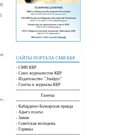
92
5
ит
САЙТЫ ПОРТАЛА СМИ КБР
СМИ КБР
Союз журналистов КБР
Издательство "Эльбрус"
Газеты и журналы КБР
Газеты
н»,
Кабардино-Балкарская правда
Адыгэ псалъэ
Заман
Советская молодежь
Горянка