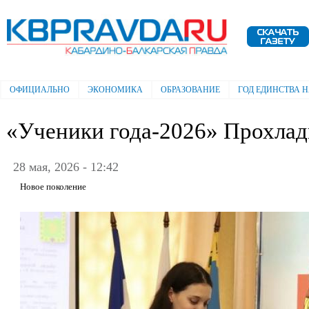
Пе
ос
Электронная газета "Кабардино-
со
Балкарская правда"
ОФИЦИАЛЬНО
ЭКОНОМИКА
ОБРАЗОВАНИЕ
ГОД ЕДИНСТВА 
Главное меню
«Ученики года-2026» Прохлад
28 мая, 2026 - 12:42
Новое поколение