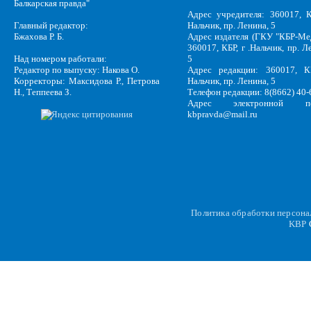
Балкарская правда"
Адрес учредителя: 360017, К
Главный редактор:
Нальчик, пр. Ленина, 5
Бжахова Р. Б.
Адрес издателя (ГКУ "КБР-Ме
360017, КБР, г .Нальчик, пр. Л
Над номером работали:
5
Редактор по выпуску: Накова О.
Адрес редакции: 360017, КБ
Корректоры: Максидова Р., Петрова
Нальчик, пр. Ленина, 5
Н., Теппеева З.
Телефон редакции: 8(8662) 40-
Адрес электронной по
kbpravda@mail.ru
Политика обработки персон
KBP
C