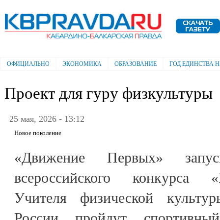
Пе
ос
Электронная газета "Кабардино-
со
Балкарская правда"
ОФИЦИАЛЬНО
ЭКОНОМИКА
ОБРАЗОВАНИЕ
ГОД ЕДИНСТВА 
Главное меню
Проект для гуру физкультуры
25 мая, 2026 - 13:12
Новое поколение
«Движение Первых» запу
всероссийского конкурса «
Учителя физической культу
России пройдут спортивны