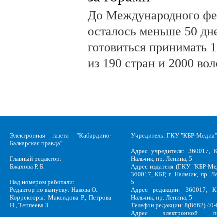
До Международного фе
осталось меньше 50 дн
готовиться принимать 
из 190 стран и 2000 во
Электронная газета "Кабардино-
Учредитель: ГКУ "КБР-Медиа"
Балкарская правда"
Адрес учредителя: 360017, К
Главный редактор:
Нальчик, пр. Ленина, 5
Бжахова Р. Б.
Адрес издателя (ГКУ "КБР-Ме
360017, КБР, г .Нальчик, пр. Л
Над номером работали:
5
Редактор по выпуску: Накова О.
Адрес редакции: 360017, КБ
Корректоры: Максидова Р., Петрова
Нальчик, пр. Ленина, 5
Н., Теппеева З.
Телефон редакции: 8(8662) 40-
Адрес электронной по