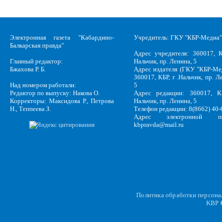
Электронная газета "Кабардино-
Учредитель: ГКУ "КБР-Медиа"
Балкарская правда"
Адрес учредителя: 360017, К
Главный редактор:
Нальчик, пр. Ленина, 5
Бжахова Р. Б.
Адрес издателя (ГКУ "КБР-Ме
360017, КБР, г .Нальчик, пр. Л
Над номером работали:
5
Редактор по выпуску: Накова О.
Адрес редакции: 360017, КБ
Корректоры: Максидова Р., Петрова
Нальчик, пр. Ленина, 5
Н., Теппеева З.
Телефон редакции: 8(8662) 40-
Адрес электронной по
kbpravda@mail.ru
Политика обработки персон
KBP
C