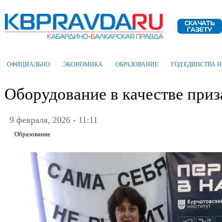
Пе
ос
Электронная газета "Кабардино-
со
Балкарская правда"
ОФИЦИАЛЬНО
ЭКОНОМИКА
ОБРАЗОВАНИЕ
ГОД ЕДИНСТВА 
Главное меню
Оборудование в качестве приз
9 февраля, 2026 - 11:11
Образование