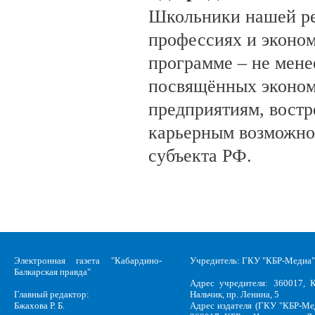
Школьники нашей ре
профессиях и эконом
программе – не мене
посвящённых эконом
предприятиям, вост
карьерным возможно
субъекта РФ.
Электронная газета "Кабардино-
Учредитель: ГКУ "КБР-Медиа"
Балкарская правда"
Адрес учредителя: 360017, К
Главный редактор:
Нальчик, пр. Ленина, 5
Бжахова Р. Б.
Адрес издателя (ГКУ "КБР-Ме