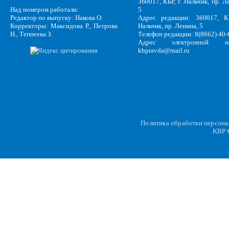
360017, КБР, г .Нальчик, пр. Л
Над номером работали:
5
Редактор по выпуску: Накова О.
Адрес редакции: 360017, КБ
Корректоры: Максидова Р., Петрова
Нальчик, пр. Ленина, 5
Н., Теппеева З.
Телефон редакции: 8(8662) 40-
Адрес электронной по
kbpravda@mail.ru
Политика обработки персон
KBP
C