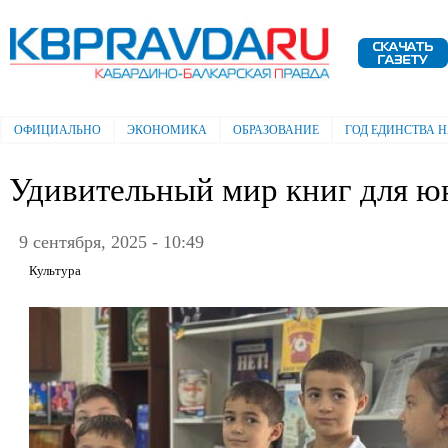
Пе
ос
Электронная газета "Кабардино-
со
Балкарская правда"
ОФИЦИАЛЬНО
ЭКОНОМИКА
ОБРАЗОВАНИЕ
ГОД ЕДИНСТВА 
Главное меню
Удивительный мир книг для ю
9 сентября, 2025 - 10:49
Культура