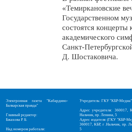
«Темиркановские веч
Государственном му
состоятся концерты 
академического сим
Санкт-Петербургско
Д. Шостаковича.
Электронная газета "Кабардино-
Учредитель: ГКУ "КБР-Медиа"
Балкарская правда"
Адрес учредителя: 360017, К
Главный редактор:
Нальчик, пр. Ленина, 5
Бжахова Р. Б.
Адрес издателя (ГКУ "КБР-Ме
360017, КБР, г .Нальчик, пр. Л
Над номером работали:
5