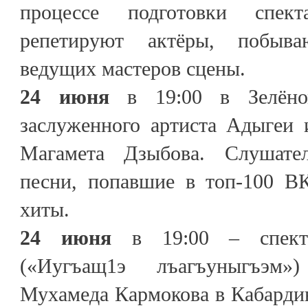
процессе подготовки спект
репетируют актёры, побыв
ведущих мастеров сцены.
24 июня
в 19:00 в Зелёно
заслуженного артиста Адыгеи 
Магамета Дзыбова. Слушате
песни, попавшие в топ-100 В
хиты.
24 июня
в 19:00 – спек
(«Иугъащ1э лъагъуныгъэм»
Мухамеда Кармокова в Кабарди