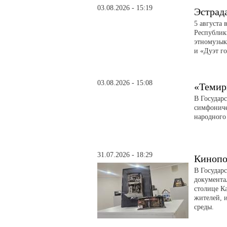
03.08.2026 - 15:19
Эстрад
5 августа 
Республик
этномузык
и «Дуэт го
03.08.2026 - 15:08
«Темир
В Государ
симфониче
народного
31.07.2026 - 18:29
Кинопо
В Государ
документа
столице Ка
жителей, 
среды.