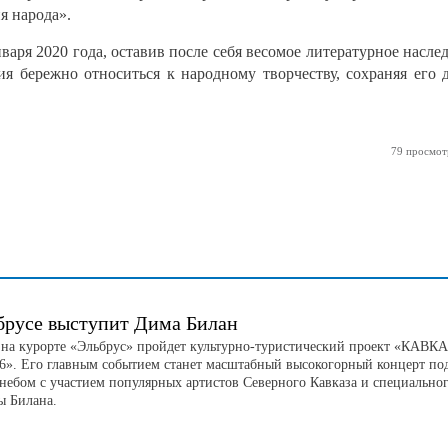
я народа».
варя 2020 года, оставив после себя весомое литературное насле
я бережно относиться к народному творчеству, сохраняя его 
79 просмот
брусе выступит Дима Билан
а на курорте «Эльбрус» пройдет культурно-туристический проект «КАВК
». Его главным событием станет масштабный высокогорный концерт по
небом с участием популярных артистов Северного Кавказа и специально
ы Билана.