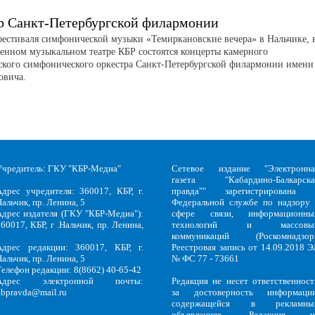
р Санкт-Петербургской филармонии
фестиваля симфонической музыки «Темиркановские вечера» в Нальчике, 
венном музыкальном театре КБР состоятся концерты камерного
ского симфонического оркестра Санкт-Петербургской филармонии имени
овича.
Учредитель: ГКУ "КБР-Медиа"
Сетевое издание "Электронна
газета "Кабардино-Балкарска
Адрес учредителя: 360017, КБР, г.
правда"" зарегистрирована 
альчик, пр. Ленина, 5
Федеральной службе по надзору 
Адрес издателя (ГКУ "КБР-Медиа"):
сфере связи, информационны
60017, КБР, г .Нальчик, пр. Ленина,
технологий и массовы
5
коммуникаций (Роскомнадзор)
Адрес редакции: 360017, КБР, г.
Реестровая запись от 14.09.2018 Э
альчик, пр. Ленина, 5
№ ФС 77 - 73661
Телефон редакции: 8(8662) 40-65-42
Адрес электронной почты:
Редакция не несет ответственност
kbpravda@mail.ru
за достоверность информации
содержащейся в рекламны
объявлениях. Редакция н