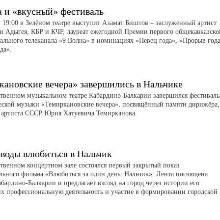
а и «вкусный» фестиваль
в 19:00 в Зелёном театре выступит Азамат Биштов – заслуженный артист
и Адыгея, КБР и КЧР, лауреат ежегодной Премии первого общекавказско
ального телеканала «9 Волна» в номинациях «Певец года», «Прорыв год
да».
кановские вечера» завершились в Нальчике
ственном музыкальном театре Кабардино-Балкарии завершился фестиваль
ской музыки «Темиркановские вечера», посвящённый памяти дирижёра,
 артиста СССР Юрия Хатуевича Темирканова.
воды влюбиться в Нальчик
ственном концертном зале состоялся первый закрытый показ
льного фильма «Влюбиться за один день: Нальчик». Лента посвящена
бардино-Балкарии и предлагает взгляд на город через истории его
их профессиональную деятельность и участие в формировании городской