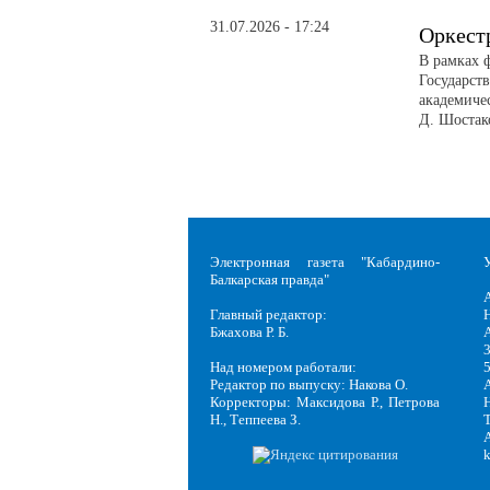
31.07.2026 - 17:24
Оркест
В рамках 
Государст
академиче
Д. Шостак
Электронная газета "Кабардино-
Балкарская правда"
Главный редактор:
Н
Бжахова Р. Б.
3
Над номером работали:
Редактор по выпуску: Накова О.
Корректоры: Максидова Р., Петрова
Н
Н., Теппеева З.