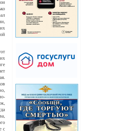
вои
ько
вал
ни,
ких
ной
тот
ких
ге
лет
ая.
ков
но,
но-
ок,
гда
ва,
ого
е с