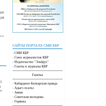
дие
для
ров
САЙТЫ ПОРТАЛА СМИ КБР
СМИ КБР
Союз журналистов КБР
Издательство "Эльбрус"
Газеты и журналы КБР
Газеты
АЗ
Кабардино-Балкарская правда
д
Адыгэ псалъэ
го
Заман
Советская молодежь
Горянка