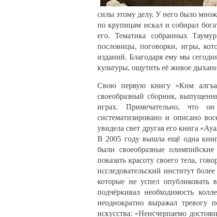
силы этому делу. У него было множ
по крупицам искал и собирал бога
его. Тематика собранных Таумур
пословицы, поговорки, игры, кот
изданий. Благодаря ему мы сегод
культуры, ощутить её живое дыхан
Свою первую книгу «Ким алгъа»
своеобразный сборник, выпущенны
играх. Примечательно, что о
систематизировано и описано вос
увидела свет другая его книга «Ау
В 2005 году вышла ещё одна книга
были своеобразные олимпийские 
показать красоту своего тела, гов
исследовательский институт более 
которые не успел опубликовать 
подчёркивал необходимость колл
неоднократно выражал тревогу п
искусства: «Неисчерпаемо достояни