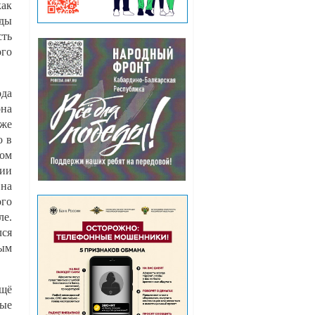
как
оды
сть
го
ода
она
же
о в
ком
нии
 на
ого
ле.
лся
ным
ещё
ные