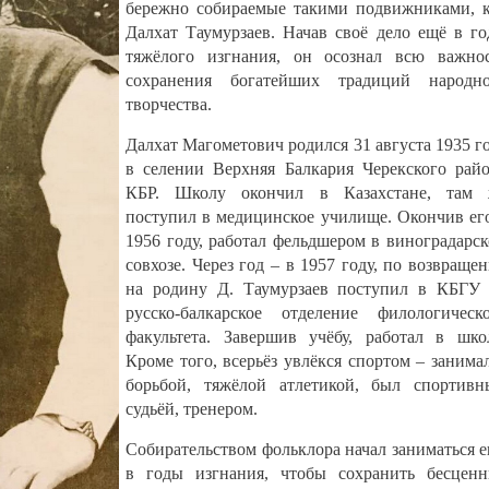
бережно собираемые такими подвижниками, 
Далхат Таумурзаев. Начав своё дело ещё в г
тяжёлого изгнания, он осознал всю важно
сохранения богатейших традиций народно
творчества.
Далхат Магометович родился 31 августа 1935 г
в селении Верхняя Балкария Черекского рай
КБР. Школу окончил в Казахстане, там 
поступил в медицинское училище. Окончив ег
1956 году, работал фельдшером в виноградарс
совхозе. Через год – в 1957 году, по возвраще
на родину Д. Таумурзаев поступил в КБГУ
русско-балкарское отделение филологическ
факультета. Завершив учёбу, работал в шко
Кроме того, всерьёз увлёкся спортом – занима
борьбой, тяжёлой атлетикой, был спортив
судьёй, тренером.
Собирательством фольклора начал заниматься 
в годы изгнания, чтобы сохранить бесцен