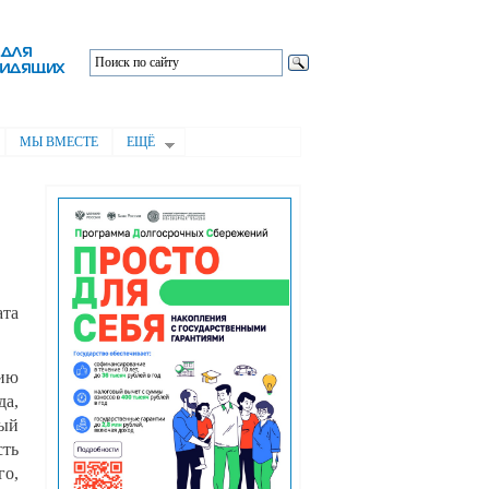
МЫ ВМЕСТЕ
ЕЩЁ
ата
ию
а,
дый
сть
го,