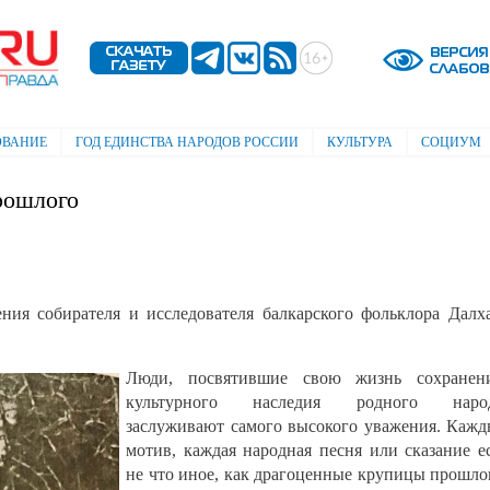
Перейти к
основному
содержанию
ОВАНИЕ
ГОД ЕДИНСТВА НАРОДОВ РОССИИ
КУЛЬТУРА
СОЦИУМ
рошлого
ния собирателя и исследователя балкарского фольклора Далх
Люди, посвятившие свою жизнь сохранен
культурного наследия родного народ
заслуживают самого высокого уважения. Каж
мотив, каждая народная песня или сказание е
не что иное, как драгоценные крупицы прошло