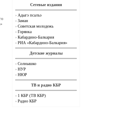
Сетевые издания
Адыгэ псалъэ
го
Заман
а»
Советская молодежь
Горянка
Кабардино-Балкария
РИА «Кабардино-Балкария»
Детские журналы
Солнышко
НУР
НЮР
ТВ и радио КБР
1 КБР (ТВ КБР)
Радио КБР