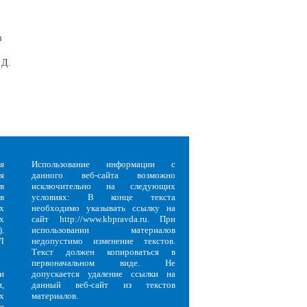
в
 Д.
я
Использование информации с
я
данного веб-сайта возможно
в
исключительно на следующих
в
условиях: В конце текста
х
необходимо указывать ссылку на
х
сайт http://www.kbpravda.ru. При
.
использовании материалов
Л
недопустимо изменение текстов.
Текст должен копироваться в
первоначальном виде. Не
и
допускается удаление ссылки на
,
данный веб-сайт из текстов
х
материалов.
е