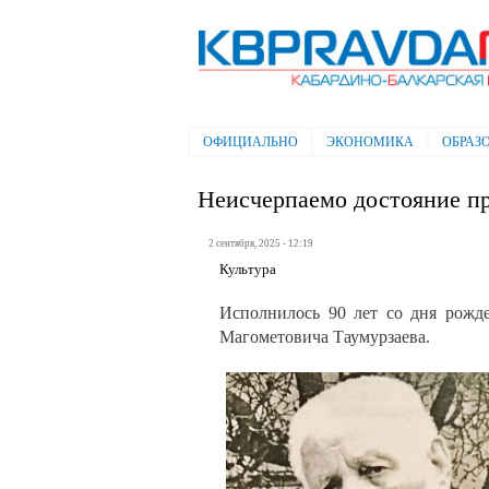
Электронная газета "Кабардино-
Балкарская правда"
ОФИЦИАЛЬНО
ЭКОНОМИКА
ОБРАЗ
Главное меню
Неисчерпаемо достояние п
2 сентября, 2025 - 12:19
Культура
Исполнилось 90 лет со дня рожде
Магометовича Таумурзаева.