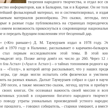
творения народного творчества, и отдал все с
ество информаторов, как в Балкарии, так и в Карачае. Он не тол
тейший фольклорный материал, но и систематизировал, и изда
заевым материалов разнообразна. Это сказки, легенды, пес
орые в разные годы публиковались на страницах периодичес
ня имеем возможность прикоснуться к сокровищнице националь
ие и передать будущим поколениям этот бесценный дар.
 («Кто раньше») Д. М. Таумурзаев издал в 1978 году. Э
й в 1970 году в Нальчике, рассказывает о карачаево-балкарс
н стал первым исследователем этой темы. В этой кни
емьдесят игр. Позже автор довёл их число до 260. Через 12 
ал бла Астал» («Ауал и Астал») – о тайнах топонимов родного кр
 – «Голлу», в которой автор рассказывает, что у наших пред
игры, где люди могли испытать себя физически и умствен
орить на разных языках. Далхат Таумурзаев собрал и сдал в науч
200 песен, а также множество сказок, легенд, шуток и прибаут
в своих книгах. Он осознавал важность своей миссии и все
ективных усилий в сохранении богатого народного творчест
о поводу утраты уникальных произведений устного народн
е прошлого, – говорил собиратель, - старики умирают, а вмест