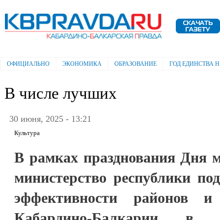
Пе
ос
Электронная газета "Кабардино-
со
Балкарская правда"
ОФИЦИАЛЬНО
ЭКОНОМИКА
ОБРАЗОВАНИЕ
ГОД ЕДИНСТВА 
Главное меню
В числе лучших
30 июня, 2025 - 13:21
Культура
В рамках празднования Дня 
министерство республики под
эффективности районов и 
Кабардино-Балкарии в 