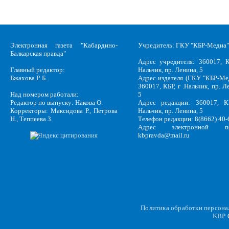
Электронная газета "Кабардино-
Учредитель: ГКУ "КБР-Медиа"
Балкарская правда"
Адрес учредителя: 360017, К
Главный редактор:
Нальчик, пр. Ленина, 5
Бжахова Р. Б.
Адрес издателя (ГКУ "КБР-Ме
360017, КБР, г .Нальчик, пр. Л
Над номером работали:
5
Редактор по выпуску: Накова О.
Адрес редакции: 360017, КБ
Корректоры: Максидова Р., Петрова
Нальчик, пр. Ленина, 5
Н., Теппеева З.
Телефон редакции: 8(8662) 40-
Адрес электронной по
kbpravda@mail.ru
Политика обработки персон
KBP
C