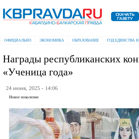
Пе
ос
Электронная газета "Кабардино-
со
Балкарская правда"
ОФИЦИАЛЬНО
ЭКОНОМИКА
ОБРАЗОВАНИЕ
ГОД ЕДИНСТВА 
Главное меню
Награды республиканских кон
«Ученица года»
24 июня, 2025 - 14:06
Новое поколение