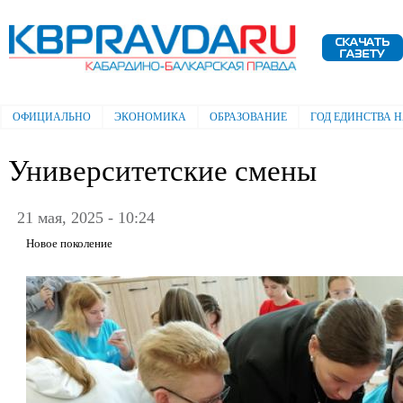
Пе
ос
Электронная газета "Кабардино-
со
Балкарская правда"
ОФИЦИАЛЬНО
ЭКОНОМИКА
ОБРАЗОВАНИЕ
ГОД ЕДИНСТВА 
Главное меню
Университетские смены
21 мая, 2025 - 10:24
Новое поколение