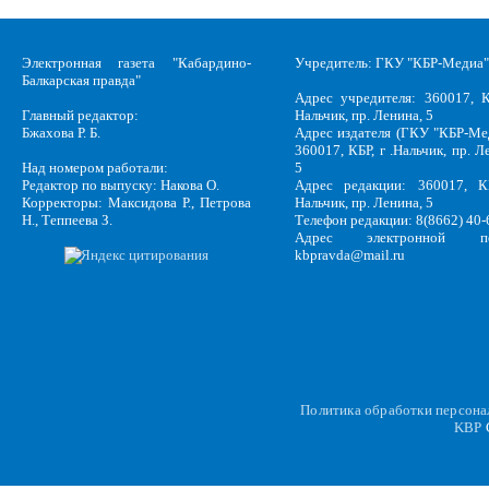
Электронная газета "Кабардино-
Учредитель: ГКУ "КБР-Медиа"
Балкарская правда"
Адрес учредителя: 360017, К
Главный редактор:
Нальчик, пр. Ленина, 5
Бжахова Р. Б.
Адрес издателя (ГКУ "КБР-Ме
360017, КБР, г .Нальчик, пр. Л
Над номером работали:
5
Редактор по выпуску: Накова О.
Адрес редакции: 360017, КБ
Корректоры: Максидова Р., Петрова
Нальчик, пр. Ленина, 5
Н., Теппеева З.
Телефон редакции: 8(8662) 40-
Адрес электронной по
kbpravda@mail.ru
Политика обработки персон
KBP
C