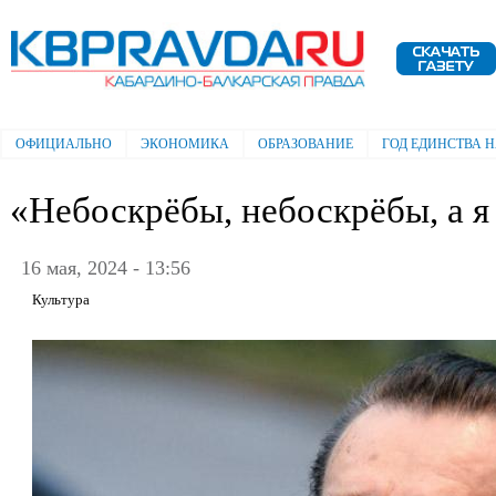
Пе
ос
Электронная газета "Кабардино-
со
Балкарская правда"
ОФИЦИАЛЬНО
ЭКОНОМИКА
ОБРАЗОВАНИЕ
ГОД ЕДИНСТВА 
Главное меню
«Небоскрёбы, небоскрёбы, а 
16 мая, 2024 - 13:56
Культура