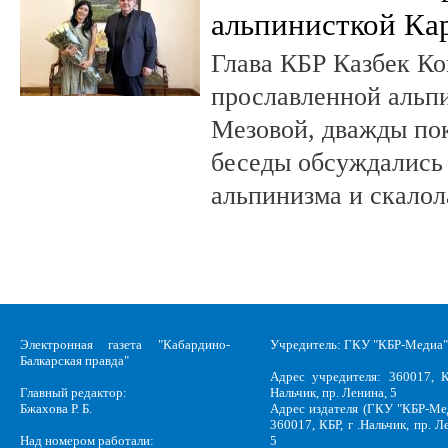
альпинисткой Ка
Глава КБР Казбек Ко
прославленной альп
Мезовой, дважды пок
беседы обсуждались
альпинизма и скалол
Электронная газета "Кабардино-
Учредитель: ГКУ "КБР-Медиа"
Балкарская правда"
Адрес учредителя: 360017, К
Главный редактор:
Нальчик, пр. Ленина, 5
Бжахова Р. Б.
Адрес издателя (ГКУ "КБР-Ме
360017, КБР, г .Нальчик, пр. Л
Над номером работали:
5