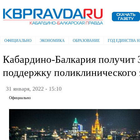
Пе
ос
Электронная газета "Кабардино-
со
Балкарская правда"
ОФИЦИАЛЬНО
ЭКОНОМИКА
ОБРАЗОВАНИЕ
ГОД ЕДИНСТВА 
Главное меню
Кабардино-Балкария получит 
поддержку поликлинического 
31 января, 2022 - 15:10
Официально