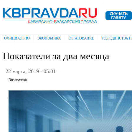
Пе
ос
Электронная газета "Кабардино-
со
Балкарская правда"
ОФИЦИАЛЬНО
ЭКОНОМИКА
ОБРАЗОВАНИЕ
ГОД ЕДИНСТВА 
Главное меню
Показатели за два месяца
22 марта, 2019 - 05:01
Экономика