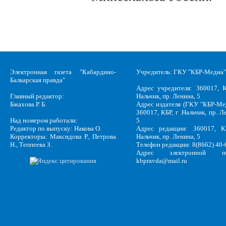
Электронная газета "Кабардино-
Учредитель: ГКУ "КБР-Медиа"
Балкарская правда"
Адрес учредителя: 360017, К
Главный редактор:
Нальчик, пр. Ленина, 5
Бжахова Р. Б.
Адрес издателя (ГКУ "КБР-Ме
360017, КБР, г .Нальчик, пр. Л
Над номером работали:
5
Редактор по выпуску: Накова О.
Адрес редакции: 360017, КБ
Корректоры: Максидова Р., Петрова
Нальчик, пр. Ленина, 5
Н., Теппеева З.
Телефон редакции: 8(8662) 40-
Адрес электронной по
kbpravda@mail.ru