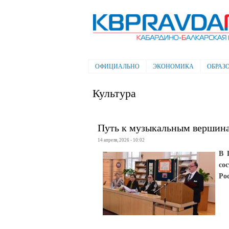
Электронная газета "Кабардино-
Балкарская правда"
ОФИЦИАЛЬНО
ЭКОНОМИКА
ОБРАЗ
Главное меню
Культура
Путь к музыкальным вершин
14 апреля, 2026 - 10:02
В 
со
Ро