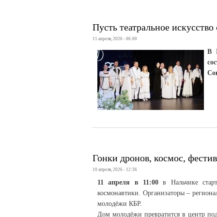
Пусть театральное искусство
11 апреля, 2026 - 06:00
В 
со
Со
Гонки дронов, космос, фест
10 апреля, 2026 - 12:36
11 апреля в 11:00
в Нальчике стар
космонавтики. Организаторы – региона
молодёжи КБР.
Дом молодёжи превратится в центр под