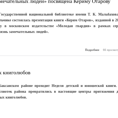
амечательных людей» посвящена Кериму Отарову
Государственной национальной библиотеке имени Т. К. Мальбахов
льчике состоялась презентация книги «Керим Отаров», изданной в 2
ду в московском издательстве «Молодая гвардия» в рамках се
изнь замечательных людей».
Подробнее
о Новая кн
66 просмот
«Жизнь замеч
людей» п
Кериму
х книголюбов
Баксанском районе проходит Неделя детской и юношеской книги.
блиотек района превратились в настоящие центры притяжения 
ых книголюбов.