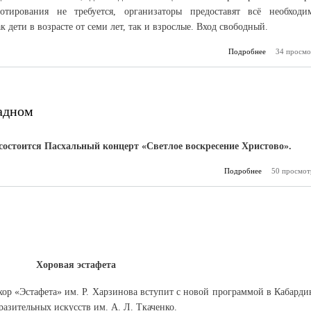
тирования не требуется, организаторы предоставят всё необходи
 дети в возрасте от семи лет, так и взрослые. Вход свободный.
Подробнее
34 просмо
о Гонк
космос, фе
адном
состоится Пасхальный концерт «Светлое воскресение Христово».
Подробнее
о Пасхальный
50 просмот
в Пр
Хоровая эстафета
ор «Эстафета» им. Р. Харзинова вступит с новой программой в Кабарди
разительных искусств им. А. Л. Ткаченко.