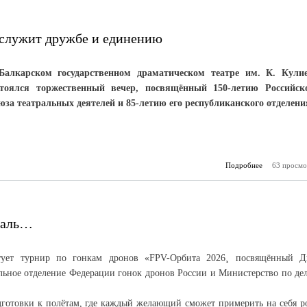
 служит дружбе и единению
Балкарском государственном драматическом театре им. К. Кули
стоялся торжественный вечер, посвящённый 150-летию Российск
юза театральных деятелей и 85-летию его республиканского отделени
Подробнее
о Пусть те
63 просмо
искусств
дружбе и 
иваль…
тует турнир по гонкам дронов «FPV-Орбита 2026¸ посвящённый 
льное отделение Федерации гонок дронов России и Министерство по де
готовки к полётам, где каждый желающий сможет примерить на себя р