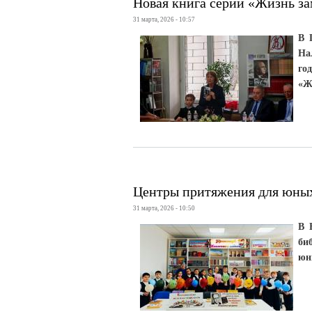
Новая книга серии «Жизнь з
31 марта, 2026 - 10:57
В 
На
го
«Ж
Центры притяжения для юны
31 марта, 2026 - 10:50
В 
би
юн