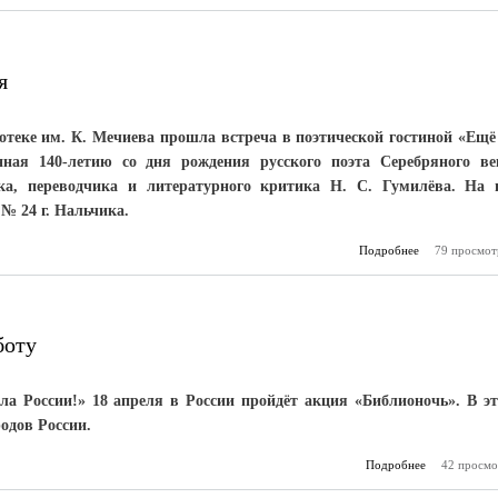
в
я
теке им. К. Мечиева прошла встреча в поэтической гостиной «Ещё
ная 140-летию со дня рождения русского поэта Серебряного ве
ка, переводчика и литературного критика Н. С. Гумилёва. На 
№ 24 г. Нальчика.
Подробнее
79 просмот
о Ещё 
вспомн
боту
ла России!» 18 апреля в России пройдёт акция «Библионочь». В э
одов России.
Подробнее
42 просмо
о «Биб
настанет 