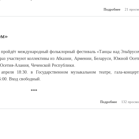
Подробнее
о Афиша «
21 просм
ом»
и пройдёт международный фольклорный фестиваль «Танцы над Эльбрусо
т раз участвуют коллективы из Абхазии, Армении, Беларуси, Южной Осет
 Осетия-Алания, Чеченской Республики.
апреля 18:30. в Государственном музыкальном театре, гала-концер
5:00. Вход свободный.
***
Подробнее
о И снова «Т
132 просмо
Эл