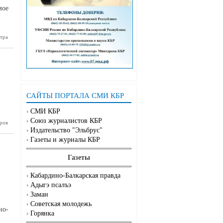
мое
тра
и дронов,
стиваль…
САЙТЫ ПОРТАЛА СМИ КБР
СМИ КБР
Союз журналистов КБР
 концерт
ров
охладном
Издательство "Эльбрус"
Газеты и журналы КБР
Газеты
Кабардино-Балкарская правда
Адыгэ псалъэ
Заман
Советская молодежь
но-
Горянка