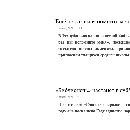
Ещё не раз вы вспомните мен
13 апреля, 2026 - 16:01
В Республиканской юношеской библио
раз вы вспомните меня», посвящён
создателя школы акмеизма, прозаи
пригласили учащихся средней школы 
«Библионочь» настанет в суб
13 апреля, 2026 - 13:40
Под девизом «Единство народов – си
году она посвящена Году единства нар