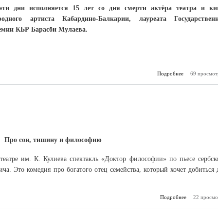
эти дни исполняется 15 лет со дня смерти актёра театра и ки
родного артиста Кабардино-Балкарии, лауреата Государствен
емии КБР Барасби Мулаева.
Подробнее
69 просмот
о Артист
Про сон, тишину и философию
мтеатре им. К. Кулиева спектакль «Доктор философии» по пьесе сербск
ча. Это комедия про богатого отец семейства, который хочет добиться 
.
Подробнее
о Афиша «К
22 просмо