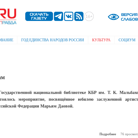
Перейти к
основному
содержанию
ОВАНИЕ
ГОД ЕДИНСТВА НАРОДОВ РОССИИ
КУЛЬТУРА
СОЦИУМ
ам
Государственной национальной библиотеке КБР им. Т. К. Мальбах
стоялось мероприятие, посвящённое юбилею заслуженной артис
ссийской Федерации Марьям Даовой.
Подробнее
о Путь к муз
76 просмот