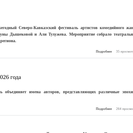
жегодный Северо-Кавказский фестиваль артистов комедийного жа
уны Дышековой и Али Тухужева. Мероприятие собрало театраль
региона.
Подробнее
о Фестиваль с
35 просмот
026 года
рь объединяет имена авторов, представляющих различные эпох
Подробнее
о Писатели –
264 просмо
апреля 2