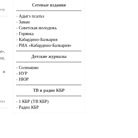
Сетевые издания
КБП»
отр
Адыгэ псалъэ
Заман
Советская молодежь
Горянка
Кабардино-Балкария
РИА «Кабардино-Балкария»
м»,
Детские журналы
ии,
Солнышко
т и
НУР
НЮР
ТВ и радио КБР
1 КБР (ТВ КБР)
анцы над
тра
ьбрусом»
Радио КБР