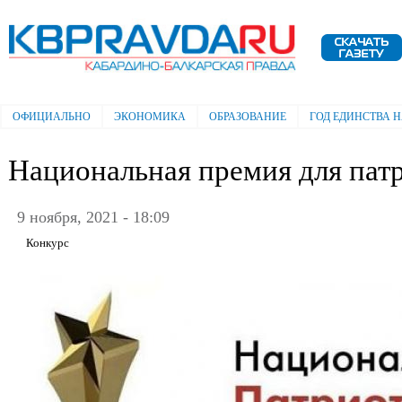
Пе
ос
Электронная газета "Кабардино-
со
Балкарская правда"
ОФИЦИАЛЬНО
ЭКОНОМИКА
ОБРАЗОВАНИЕ
ГОД ЕДИНСТВА 
Главное меню
Национальная премия для пат
9 ноября, 2021 - 18:09
Конкурс