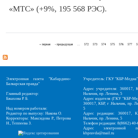
«МТС» (+9%, 195 568 РЭС).
« первая
‹ предыдущая
…
572
573
574
575
576
577
5
Страницы
Электронная газета "Кабардино-
Учредитель: ГКУ "КБР-Медиа"
Балкарская правда"
Адрес учредителя: 360017, К
Главный редактор:
Нальчик, пр. Ленина, 5
Бжахова Р. Б.
Адрес издателя (ГКУ "КБР-Ме
360017, КБР, г .Нальчик, пр. Л
Над номером работали:
5
Редактор по выпуску: Накова О.
Адрес редакции: 360017, КБ
Корректоры: Максидова Р., Петрова
Нальчик, пр. Ленина, 5
Н., Теппеева З.
Телефон редакции: 8(8662) 40-
Адрес электронной по
kbpravda@mail.ru