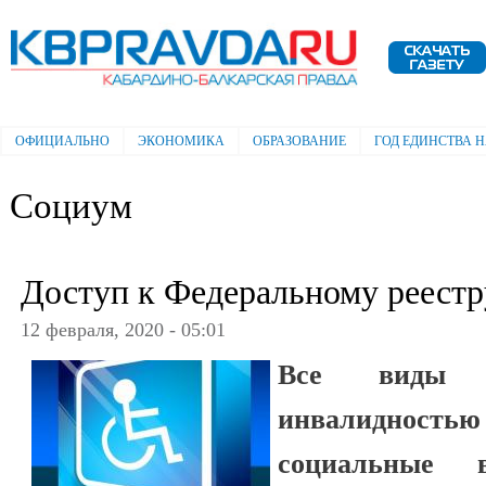
Пе
ос
Электронная газета "Кабардино-
со
Балкарская правда"
ОФИЦИАЛЬНО
ЭКОНОМИКА
ОБРАЗОВАНИЕ
ГОД ЕДИНСТВА 
Главное меню
Социум
Доступ к Федеральному реестр
12 февраля, 2020 - 05:01
Все виды 
инвалидно
социальные 