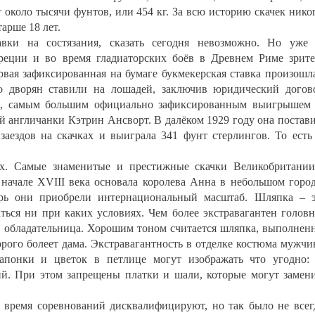
 около тысячи фунтов, или 454 кг. За всю историю скачек нико
арше 18 лет.
вки на состязания, сказать сегодня невозможно. Но уже
еции и во время гладиаторских боёв в Древнем Риме зрит
рвая зафиксированная на бумаге букмекерская ставка произошл
о дворян ставили на лошадей, заключив юридический догов
са, самым большим официально зафиксированным выигрышем
ей англичанки Кэтрин Ансворт. В далёком 1929 году она постав
 заездов на скачках и выиграла 341 фунт стерлингов. То есть
ах. Самые знаменитые и престижные скачки Великобритани
 начале XVIII века основала королева Анна в небольшом горо
ерь они приобрели интернациональный масштаб. Шляпка – 
заться ни при каких условиях. Чем более экстравагантен голов
о обладательница. Хорошим тоном считается шляпка, выполнен
торого болеет дама. Экстравагантность в отделке костюма мужч
 запонки и цветок в петлице могут изображать что угодно:
й. При этом запрещены платки и шали, которые могут замен
 время соревнований дисквалифицируют, но так было не всег