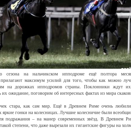
го сезона на нальчикском ипподроме ещё полтора месяц
 прилагают максимум усилий для того, чтобы как можно лу
иям на дорожках ипподромов страны. Поклонники ждут их
ь их ожидание, поговорим об интересных фактах из мира скако
чек стара, как сам мир. Ещё в Древнем Риме очень любил
х яркие гонки на колесницах. Лучшие колесничие были всеобщ
ля подражания – на манер современных звёзд. В Древнем Р
такой степени, что даже вырезали их гигантские фигуры на хол