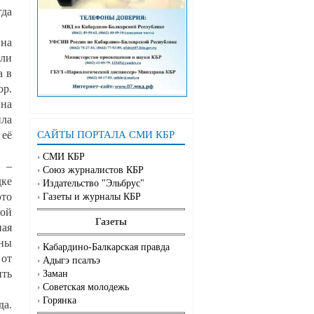
гда
 на
ели
а в
ор.
 на
ила
 её
САЙТЫ ПОРТАЛА СМИ КБР
СМИ КБР
и –
Союз журналистов КБР
дке
Издательство "Эльбрус"
это
Газеты и журналы КБР
ной
Газеты
ная
ины
Кабардино-Балкарская правда
 от
Адыгэ псалъэ
ить
Заман
Советская молодежь
Горянка
да.