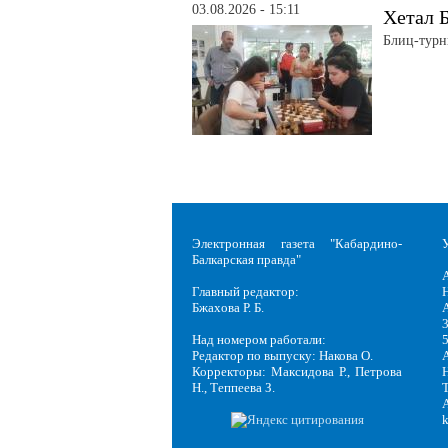
03.08.2026 - 15:11
Хетал Б
Блиц-турн
Электронная газета "Кабардино-
Балкарская правда"
Главный редактор:
Н
Бжахова Р. Б.
3
Над номером работали:
Редактор по выпуску: Накова О.
Корректоры: Максидова Р., Петрова
Н
Н., Теппеева З.