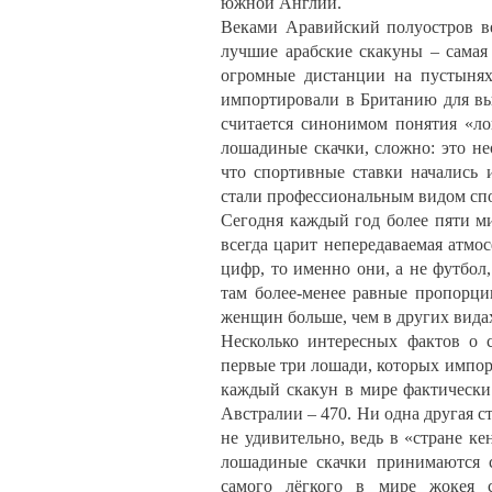
южной Англии.
Веками Аравийский полуостров в
лучшие арабские скакуны – самая 
огромные дистанции на пустынях 
импортировали в Британию для вы
считается синонимом понятия «ло
лошадиные скачки, сложно: это не
что спортивные ставки начались 
стали профессиональным видом спор
Сегодня каждый год более пяти м
всегда царит непередаваемая атмос
цифр, то именно они, а не футбо
там более-менее равные пропорц
женщин больше, чем в других видах
Несколько интересных фактов о 
первые три лошади, которых импор
каждый скакун в мире фактически
Австралии – 470. Ни одна другая с
не удивительно, ведь в «стране к
лошадиные скачки принимаются 
самого лёгкого в мире жокея 