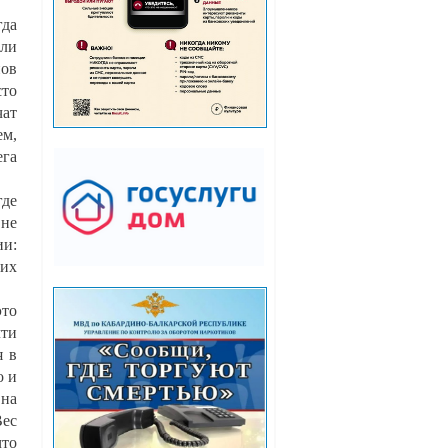
гда
али
нов
сто
чат
ем,
ега
где
 не
ии:
щих
это
чти
я в
о и
 на
Вес
то