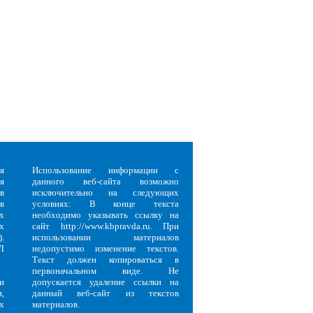
.
я
Использование информации с
я
данного веб-сайта возможно
в
исключительно на следующих
в
условиях: В конце текста
х
необходимо указывать ссылку на
х
сайт http://www.kbpravda.ru. При
.
использовании материалов
Л
недопустимо изменение текстов.
Текст должен копироваться в
первоначальном виде. Не
и
допускается удаление ссылки на
,
данный веб-сайт из текстов
х
материалов.