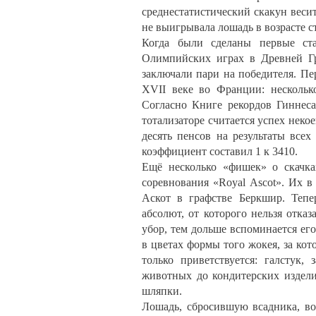
среднестатистический скакун весит
не выигрывала лошадь в возрасте ст
Когда были сделаны первые ста
Олимпийских играх в Древней Гр
заключали пари на победителя. Пе
XVII веке во Франции: нескольк
Согласно Книге рекордов Гинне
тотализаторе считается успех неко
десять пенсов на результаты всех
коэффициент составил 1 к 3410.
Ещё несколько «фишек» о скачк
соревнования «Royal Ascot». Их в
Аскот в графстве Беркшир. Теп
абсолют, от которого нельзя отка
убор, тем дольше вспоминается ег
в цветах формы того жокея, за ко
только приветствуется: галстук,
животных до кондитерских издели
шляпки.
Лошадь, сбросившую всадника, во