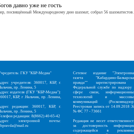
огов давно уже не гость
ир, посвящённый Международному дню шахмат, собрал 56 шахматистов
Учредитель: ГКУ "КБР-Медиа"
Сетевое издание "Электронна
газета "Кабардино-Балкарска
Адрес учредителя: 360017, КБР, г.
правда"" зарегистрирована 
альчик, пр. Ленина, 5
Федеральной службе по надзору 
Адрес издателя (ГКУ "КБР-Медиа"):
сфере связи, информационны
60017, КБР, г .Нальчик, пр. Ленина,
технологий и массовы
5
коммуникаций (Роскомнадзор)
Адрес редакции: 360017, КБР, г.
Реестровая запись от 14.09.2018 Э
альчик, пр. Ленина, 5
№ ФС 77 - 73661
Телефон редакции: 8(8662) 40-65-42
Адрес электронной почты:
Редакция не несет ответственност
kbpravda@mail.ru
за достоверность информации
содержащейся в рекламны