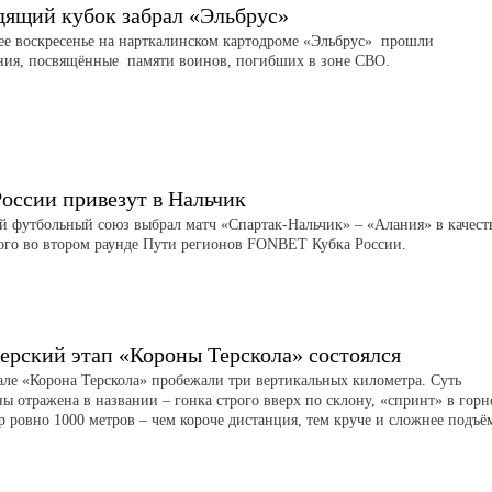
дящий кубок забрал «Эльбрус»
е воскресенье на нарткалинском картодроме «Эльбрус» прошли
ния, посвящённые памяти воинов, погибших в зоне СВО.
России привезут в Нальчик
й футбольный союз выбрал матч «Спартак-Нальчик» – «Алания» в качест
ого во втором раунде Пути регионов FONBET Кубка России.
ерский этап «Короны Терскола» состоялся
але «Корона Терскола» пробежали три вертикальных километра. Суть
ы отражена в названии – гонка строго вверх по склону, «спринт» в гор
р ровно 1000 метров – чем короче дистанция, тем круче и сложнее подъё