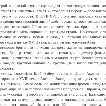
ерой и правдой служил сценой для впечатляющих зрелищ, ко
старая из известных, самая чистокровная порода – преодолев
этого полуострова. В XVII-XVIII столетиях арабских скаку
ведения чистокровной английской породы, которая сегодня ча
шадиные скачки». Объяснить словами, что для британцев зна
отъемлемая часть социальной культуры страны. Но спорить с т
именно на скачках, нельзя. К слову, в Британии лошадиные б
та ещё в начале XVIII века, когда правила королева Анна.
иллионов британцев приходят смотреть скачки на ипподромы, 
фера. Если рассматривать скачки с точки зрения демографии, а
л, должны считаться национальным видом спорта Великобритан
ии каждой крупной социальной группы, да и число участвую
 спорта.
скачках. Годольфин Барб, Байерли-турок и Дарли Аравии – 
тировали в XVIII веке в Англию. Заводчики даже шутят, что по
 их потомок. Самое большое количество ипподромов находитс
трана мира не имеет такого количества ипподромов. Впрочем, эт
енгуру» скачки – второй по популярности вид спорта. Ежегодно
ставки на сумму, превышающую сто миллиардов долларов. 
составляет лишь 49 фунтов, или 22 кг, и это притом, ч