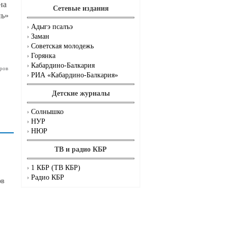
 на
Сетевые издания
нь»
Адыгэ псалъэ
Заман
Советская молодежь
Горянка
Кабардино-Балкария
ров
РИА «Кабардино-Балкария»
Детские журналы
Солнышко
НУР
НЮР
ТВ и радио КБР
1 КБР (ТВ КБР)
Радио КБР
ов