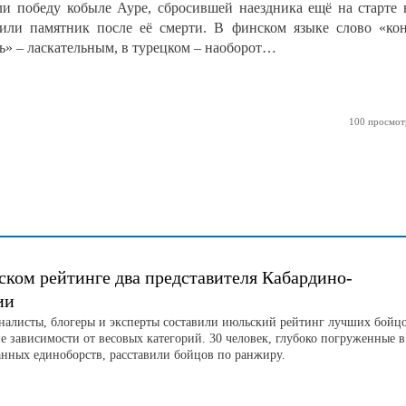
ли победу кобыле Ауре, сбросившей наездника ещё на старте
или памятник после её смерти. В финском языке слово «ко
ь» – ласкательным, в турецком – наоборот…
100 просмот
ском рейтинге два представителя Кабардино-
ии
листы, блогеры и эксперты составили июльский рейтинг лучших бойц
е зависимости от весовых категорий. 30 человек, глубоко погруженные в
нных единоборств, расставили бойцов по ранжиру.