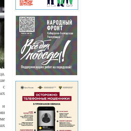
а.
чше
 с
вых
и и
ими
име
мах