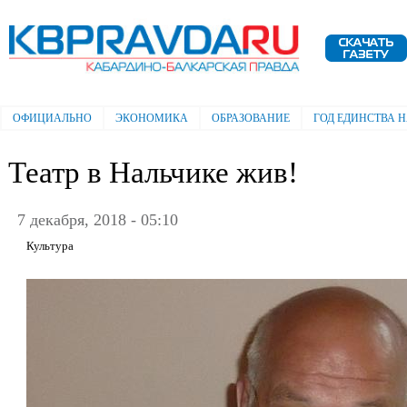
Пе
ос
Электронная газета "Кабардино-
со
Балкарская правда"
ОФИЦИАЛЬНО
ЭКОНОМИКА
ОБРАЗОВАНИЕ
ГОД ЕДИНСТВА 
Главное меню
Театр в Нальчике жив!
7 декабря, 2018 - 05:10
Культура