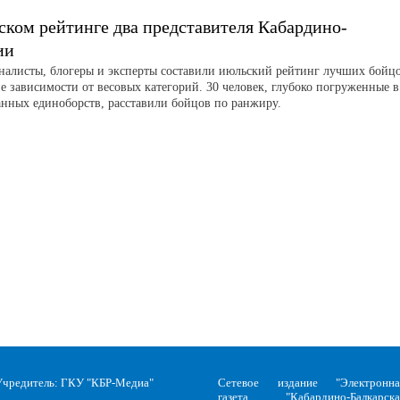
ском рейтинге два представителя Кабардино-
ии
листы, блогеры и эксперты составили июльский рейтинг лучших бойц
е зависимости от весовых категорий. 30 человек, глубоко погруженные в
нных единоборств, расставили бойцов по ранжиру.
Учредитель: ГКУ "КБР-Медиа"
Сетевое издание "Электронна
газета "Кабардино-Балкарска