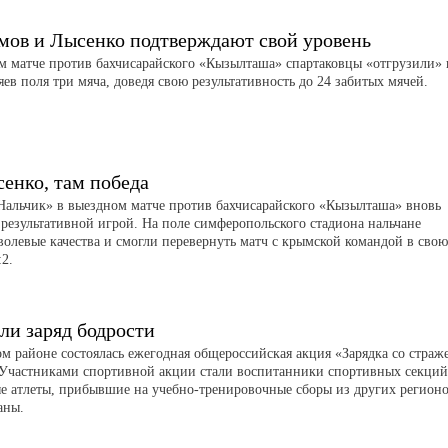
мов и Лысенко подтверждают свой уровень
м матче против бахчисарайского «Кызылташа» спартаковцы «отгрузили» 
яев поля три мяча, доведя свою результативность до 24 забитых мячей.
сенко, там победа
Нальчик» в выездном матче против бахчисарайского «Кызылташа» вновь
 результативной игрой. На поле симферопольского стадиона нальчане
волевые качества и смогли перевернуть матч с крымской командой в свою
:2.
ли заряд бодрости
ом районе состоялась ежегодная общероссийская акция «Зарядка со страж
 Участниками спортивной акции стали воспитанники спортивных секций
е атлеты, прибывшие на учебно-тренировочные сборы из других регион
аны.