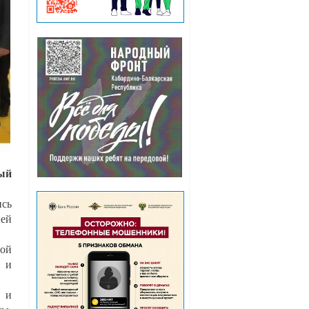
ный
ись
ней
ной
в и
 и