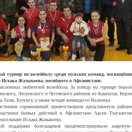
ный турнир по волейболу среди мужских команд, посвящён
 Исхака Жазыкоева, погибшего в Афганистане.
исленных любителей волейбола. За победу на турнире борол
рекского, Лескенского и Чегемского районов из Кашхатау, Верх
-Талы, Булунгу, а также четыре команды из Нальчика.
астников соревнований приветствовали представитель район
частники боевых действий в Афганистане Арсен Тхагалего
носельчане Исхака Жазыкоева.
ой поддержке болельщиков продемонстрировали азартную