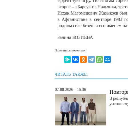
эффектную игру. По итогам сорев
второе – «Барсу» из Нальчика, тре
Исхак Магомедович Жазыкоев был 
в Афганистане в сентябре 1983 г
родном селе Безенги его именем на
Залина БОЗИЕВА
Поделиться новостью:
ЧИТАТЬ ТАКЖЕ:
07.08.2026 - 16:36
Повтор
В республ
успешному