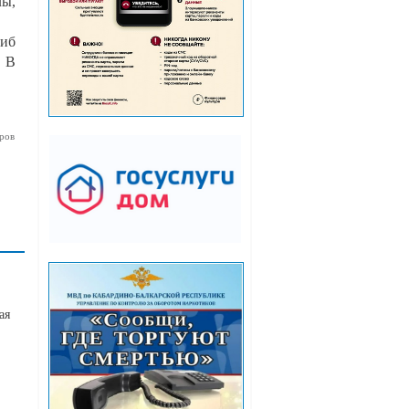
лы,
гиб
. В
ров
ая