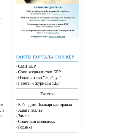
в
САЙТЫ ПОРТАЛА СМИ КБР
СМИ КБР
Союз журналистов КБР
Издательство "Эльбрус"
Газеты и журналы КБР
Газеты
Кабардино-Балкарская правда
ем
Адыгэ псалъэ
, а
ов
Заман
Советская молодежь
Горянка