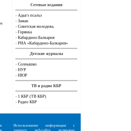
Сетевые издания
Адыгэ псалъэ
Заман
ов
Советская молодежь
Горянка
Кабардино-Балкария
РИА «Кабардино-Балкария»
Детские журналы
Солнышко
НУР
НЮР
ТВ и радио КБР
1 КБР (ТВ КБР)
Радио КБР
я
Использование информации с
я
данного веб-сайта возможно