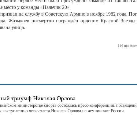
нований первое место было присуждено команде из Ташлы-Та
тье место у команды «Нальчик-20».
призван на службу в Советскую Армию в ноябре 1982 года. По
ода. Жазыкоев посмертно награждён орденом Красной Звезды
звана улица.
116 просмот
ный триумф Николая Орлова
иканском министерстве спорта состоялась пресс-конференция, посвящённ
 выступлению легкоатлета Николая Орлова на чемпионате России.