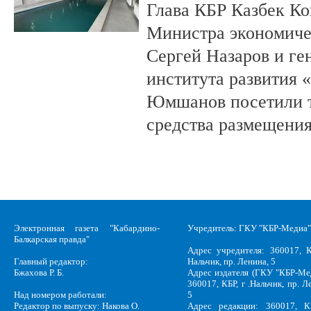
Глава КБР Казбек Ко
Министра экономиче
Сергей Назаров и ге
института развития 
Юмшанов посетили т
средства размещения
Электронная газета "Кабардино-
Учредитель: ГКУ "КБР-Медиа"
Балкарская правда"
Адрес учредителя: 360017, К
Главный редактор:
Нальчик, пр. Ленина, 5
Бжахова Р. Б.
Адрес издателя (ГКУ "КБР-Ме
360017, КБР, г .Нальчик, пр. Л
Над номером работали:
5
Редактор по выпуску: Накова О.
Адрес редакции: 360017, КБ