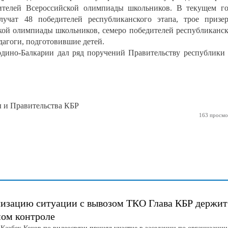
ителей Всероссийской олимпиады школьников. В текущем г
чат 48 победителей республиканского этапа, трое призе
ской олимпиады школьников, семеро победителей республиканс
агоги, подготовившие детей.
рдино-Балкарии дал ряд поручений Правительству республики
ы и Правительства КБР
163 просмо
изацию ситуации с вывозом ТКО Глава КБР держит
ном контроле