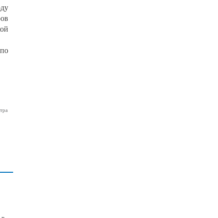
оду
ров
кой
 по
тра