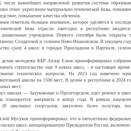
 К числу важнейших направлений развития системы образова
лики отнес укрепление материально-технической базы, повыше
ледствие, повышение качества обучения.
ания отметили большое внимание, которое уделяется в послед
ехнической базы отрасли: ежегодно в республике вводятс
 дошкольные учреждения. Первого сентября были открыты 
танице Солдатской и селении Ново-Ивановском. В текущем год
ьство сразу 4 школ: в городах Прохладном и Нарткале, селен
о делам молодежи КБР Анзор Езаов проинформировал собрани
 начать строительство еще 9 новых школ, – в настоящее время
сование технических вопросов. На 2023 год намечено нач
вательной школы на 1500 мест. В целом в республике к 2024 г
льных мест.
вух школах — Залукокоаже и Пролетарском, идет ремонт в шко
ы планируется завершить к концу года. В рамках нацпрое
 20 школьных спортзалов, закуплено более полутора ты
 Алий Мусуков проинформировал, что в пятилетнюю федераль
сельских школ, инициированную Президентом России, включено