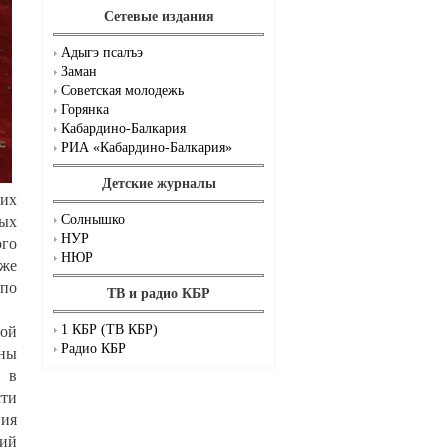
Сетевые издания
Адыгэ псалъэ
Заман
Советская молодежь
Горянка
Кабардино-Балкария
РИА «Кабардино-Балкария»
Детские журналы
ких
Солнышко
ных
НУР
ого
НЮР
кже
 по
ТВ и радио КБР
1 КБР (ТВ КБР)
ной
Радио КБР
аны
й в
ти
ния
мий