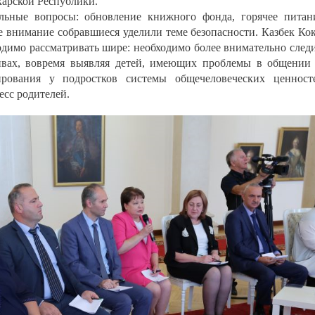
карской Республики.
льные вопросы: обновление книжного фонда, горячее питан
е внимание собравшиеся уделили теме безопасности. Казбек Ко
одимо рассматривать шире: необходимо более внимательно след
тивах, вовремя выявляя детей, имеющих проблемы в общении
ирования у подростков системы общечеловеческих ценност
есс родителей.