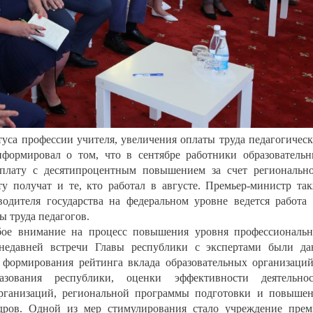
уса профессии учителя, увеличения оплаты труда педагогичес
формировал о том, что в сентябре работники образователь
плату с десятипроцентным повышением за счет региональн
у получат и те, кто работал в августе. Премьер-министр та
одителя государства на федеральном уровне ведется работа
 труда педагогов.
бое внимание на процесс повышения уровня профессиональ
 недавней встречи Главы республики с экспертами были д
 формирования рейтинга вклада образовательных организаци
зования республики, оценки эффективности деятельнос
организаций, региональной программы подготовки и повыше
дров. Одной из мер стимулирования стало учреждение пре