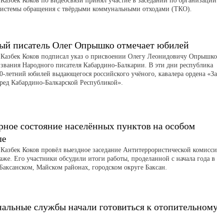
 Казбек Коков по видеосвязи принял участие в заседании по организации
системы обращения с твёрдыми коммунальными отходами (ТКО).
ый писатель Олег Опрышко отмечает юбилей
 Казбек Коков подписал указ о присвоении Олегу Леонидовичу Опрышко
 звания Народного писателя Кабардино-Балкарии. В эти дни республика
90-летний юбилей выдающегося российского учёного, кавалера ордена «За
еред Кабардино-Балкарской Республикой».
рное состояние населённых пунктов на особом
ле
 Казбек Коков провёл выездное заседание Антитеррористической комисс
аже. Его участники обсудили итоги работы, проделанной с начала года в
 Баксанском, Майском районах, городском округе Баксан.
альные службы начали готовиться к отопительном