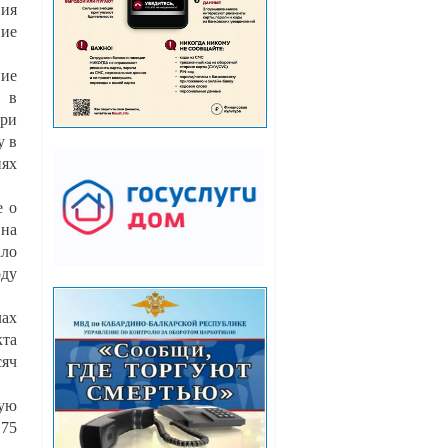
ния
ние
ние
я в
три
у в
иях
е о
 на
ало
оду
лах
кта
сяч
ную
 75