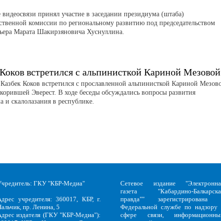
 видеосвязи принял участие в заседании президиума (штаба)
ственной комиссии по региональному развитию под председательством
ьера Марата Шакирзяновича Хуснуллина.
 Коков встретился с альпинисткой Кариной Мезовой
 Казбек Коков встретился с прославленной альпинисткой Кариной Мезов
корившей Эверест. В ходе беседы обсуждались вопросы развития
а и скалолазания в республике.
Учредитель: ГКУ "КБР-Медиа"
Сетевое издание "Электронна
газета "Кабардино-Балкарска
Адрес учредителя: 360017, КБР, г.
правда"" зарегистрирована 
альчик, пр. Ленина, 5
Федеральной службе по надзору 
Адрес издателя (ГКУ "КБР-Медиа"):
сфере связи, информационны