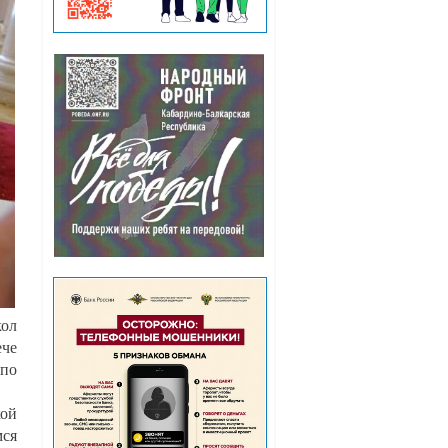
кол
ече
 по
кой
мся