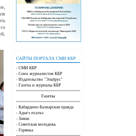
ие,
ков
ить
 со
ей,
САЙТЫ ПОРТАЛА СМИ КБР
СМИ КБР
Союз журналистов КБР
Издательство "Эльбрус"
Газеты и журналы КБР
Газеты
Кабардино-Балкарская правда
Адыгэ псалъэ
Заман
Советская молодежь
Горянка