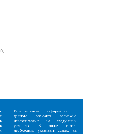
ой,
я
Использование информации с
я
данного веб-сайта возможно
в
исключительно на следующих
в
условиях: В конце текста
х
необходимо указывать ссылку на