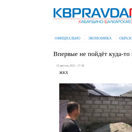
Электронная газета "Кабардино-
Балкарская правда"
ОФИЦИАЛЬНО
ЭКОНОМИКА
ОБРАЗ
Главное меню
Впервые не пойдёт куда-то 
13 августа, 2021 - 17:38
ЖКХ