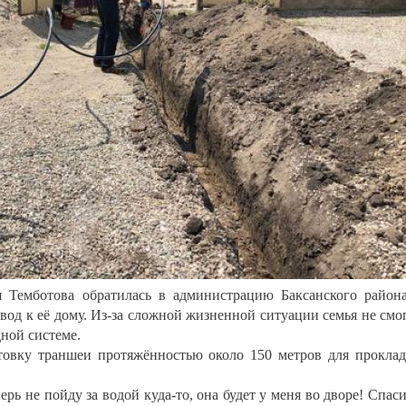
Темботова обратилась в администрацию Баксанского район
вод к её дому. Из-за сложной жизненной ситуации семья не смо
ной системе.
товку траншеи протяжённостью около 150 метров для прокла
ерь не пойду за водой куда-то, она будет у меня во дворе! Спас