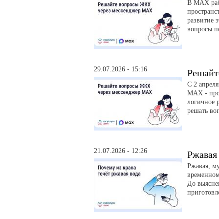
В MAX раб
пространс
развитие э
вопросы п
29.07.2026 - 15:16
Решайт
С 2 апрел
MAX - про
логичное р
решать во
21.07.2026 - 12:26
Ржавая 
Ржавая, м
временном
До выясне
приготовл