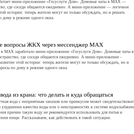
отает мини-приложение «Госуслуги Дом». Домовые чаты в MAX —
тво, где соседи общаются ежедневно. А мини-приложение — логичное
той истории: теперь жители могут не только обсуждать, но и решать
о дому в режиме одного окна.
е вопросы ЖКХ через мессенджер MAX
я в MAX заработало мини-приложение «Госуслуги Дом». Домовые чаты в
странство, где соседи общаются ежедневно. А мини-приложение -
азвитие этой истории: теперь жители могут не только обсуждать, но и
просы по дому в режиме одного окна.
вода из крана: что делать и куда обращаться
утная вода с неприятным запахом или привкусом может свидетельствоват
 ухудшении качества воды или о неисправностях в системе водоснабжен
ния причин такую воду не рекомендуется использовать для питья и
ения пищи. Рассказываем, как действовать в такой ситуации.