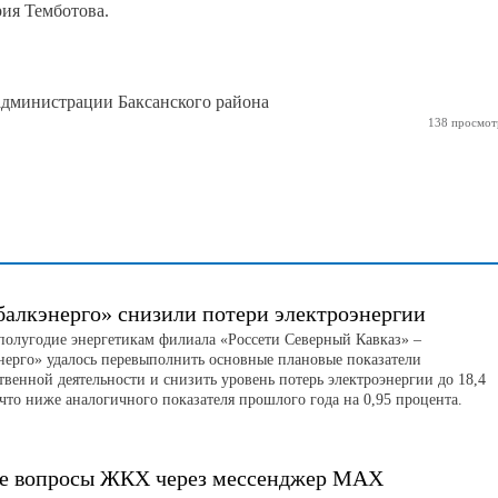
рия Темботова.
дминистрации Баксанского района
138 просмот
балкэнерго» снизили потери электроэнергии
 полугодие энергетикам филиала «Россети Северный Кавказ» –
нерго» удалось перевыполнить основные плановые показатели
твенной деятельности и снизить уровень потерь электроэнергии до 18,4
что ниже аналогичного показателя прошлого года на 0,95 процента.
е вопросы ЖКХ через мессенджер MAX