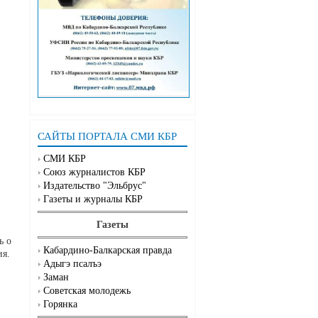
САЙТЫ ПОРТАЛА СМИ КБР
СМИ КБР
Союз журналистов КБР
Издательство "Эльбрус"
Газеты и журналы КБР
Газеты
ь о
Кабардино-Балкарская правда
ия.
Адыгэ псалъэ
Заман
Советская молодежь
Горянка