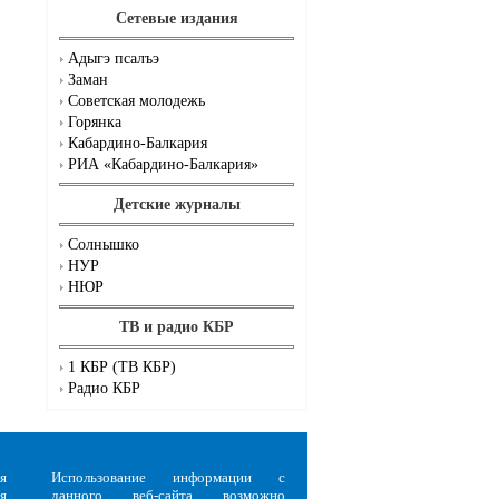
Сетевые издания
Адыгэ псалъэ
Заман
Советская молодежь
Горянка
Кабардино-Балкария
РИА «Кабардино-Балкария»
Детские журналы
Солнышко
НУР
НЮР
ТВ и радио КБР
1 КБР (ТВ КБР)
Радио КБР
я
Использование информации с
я
данного веб-сайта возможно