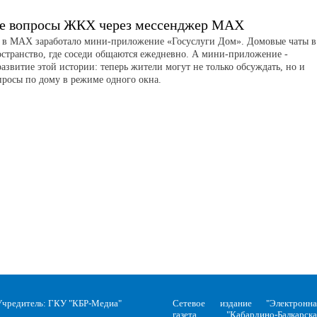
е вопросы ЖКХ через мессенджер MAX
я в MAX заработало мини-приложение «Госуслуги Дом». Домовые чаты в
странство, где соседи общаются ежедневно. А мини-приложение -
азвитие этой истории: теперь жители могут не только обсуждать, но и
просы по дому в режиме одного окна.
Учредитель: ГКУ "КБР-Медиа"
Сетевое издание "Электронна
газета "Кабардино-Балкарска