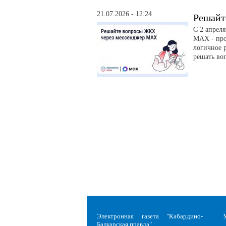
21.07.2026 - 12:24
Решайт
С 2 апрел
MAX - про
логичное р
решать во
Электронная газета "Кабардино-
Балкарская правда"