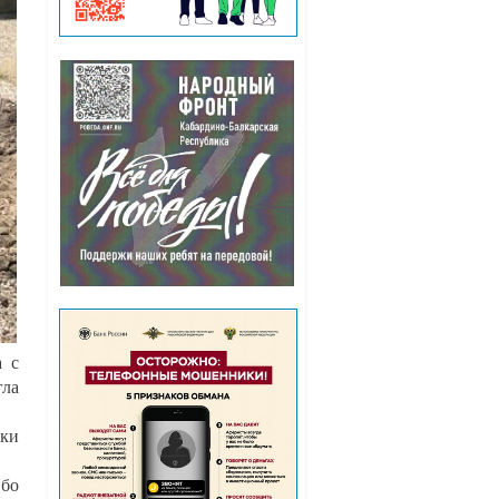
а с
гла
дки
ибо