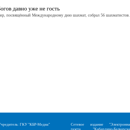
огов давно уже не гость
ир, посвящённый Международному дню шахмат, собрал 56 шахматистов
Учредитель: ГКУ "КБР-Медиа"
Сетевое издание "Электронна
газета "Кабардино-Балкарска