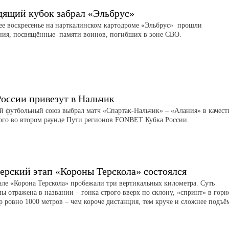
дящий кубок забрал «Эльбрус»
е воскресенье на нарткалинском картодроме «Эльбрус» прошли
ния, посвящённые памяти воинов, погибших в зоне СВО.
России привезут в Нальчик
й футбольный союз выбрал матч «Спартак-Нальчик» – «Алания» в качест
ого во втором раунде Пути регионов FONBET Кубка России.
ерский этап «Короны Терскола» состоялся
але «Корона Терскола» пробежали три вертикальных километра. Суть
ы отражена в названии – гонка строго вверх по склону, «спринт» в гор
р ровно 1000 метров – чем короче дистанция, тем круче и сложнее подъё