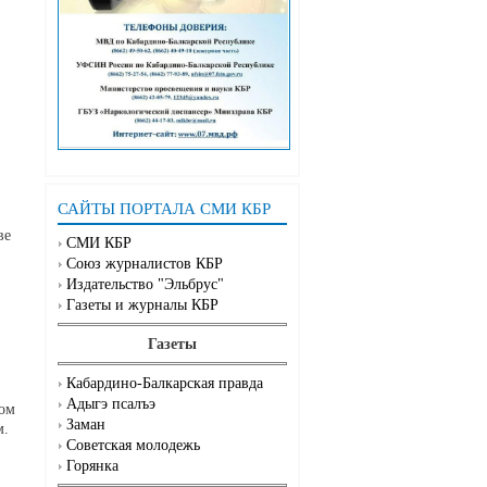
САЙТЫ ПОРТАЛА СМИ КБР
ве
СМИ КБР
Союз журналистов КБР
Издательство "Эльбрус"
Газеты и журналы КБР
Газеты
Кабардино-Балкарская правда
Адыгэ псалъэ
ном
Заман
м.
Советская молодежь
Горянка