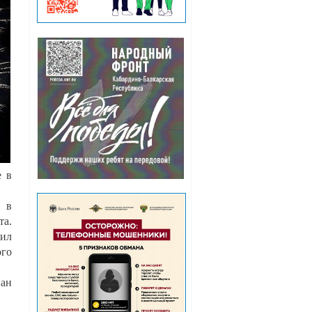
е в
й в
та.
ил
ого
ван