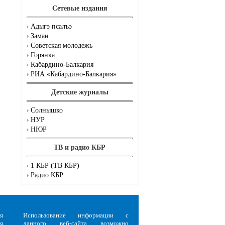
Сетевые издания
Адыгэ псалъэ
.
Заман
Советская молодежь
Горянка
Кабардино-Балкария
РИА «Кабардино-Балкария»
Детские журналы
Солнышко
НУР
НЮР
ТВ и радио КБР
1 КБР (ТВ КБР)
Радио КБР
я
Использование информации с
я
данного веб-сайта возможно