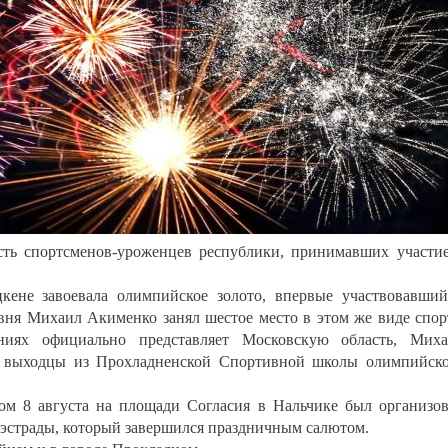
сть спортсменов-уроженцев республики, принимавших участи
ене завоевала олимпийское золото, впервые участвовавши
вня Михаил Акименко занял шестое место в этом же виде спор
ниях официально представляет Московскую область, Миха
– выходцы из Прохладненской Спортивной школы олимпийск
ом 8 августа на площади Согласия в Нальчике был организо
 эстрады, который завершился праздничным салютом.