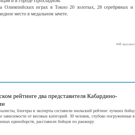
йцам и в городе Прохладном.
на Олимпийских играх в Токио 20 золотых, 28 серебряных и
андное место в медальном зачете.
448 просмот
ском рейтинге два представителя Кабардино-
ии
листы, блогеры и эксперты составили июльский рейтинг лучших бойц
е зависимости от весовых категорий. 30 человек, глубоко погруженные в
нных единоборств, расставили бойцов по ранжиру.