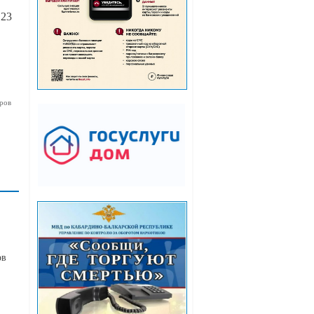
 23
ров
ов