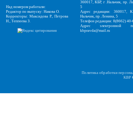
360017, КБР, г .Нальчик, пр. Л
Над номером работали:
5
Редактор по выпуску: Накова О.
Адрес редакции: 360017, КБ
Корректоры: Максидова Р., Петрова
Нальчик, пр. Ленина, 5
Н., Теппеева З.
Телефон редакции: 8(8662) 40-
Адрес электронной по
kbpravda@mail.ru
Политика обработки персон
KBP
C