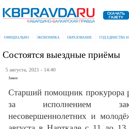
Пе
ос
Электронная газета "Кабардино-
со
Балкарская правда"
ОФИЦИАЛЬНО
ЭКОНОМИКА
ОБРАЗОВАНИЕ
ГОД ЕДИНСТВА 
Главное меню
Состоятся выездные приёмы
5 августа, 2021 - 14:40
Закон
Старший помощник прокурора р
за исполнением зако
несовершеннолетних и молодё
августа в Нарткале с 11 до 13