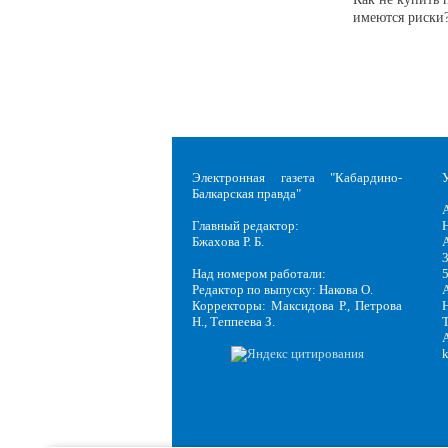
имеются риски
Электронная газета "Кабардино-
Балкарская правда"
Главный редактор:
Н
Бжахова Р. Б.
3
Над номером работали:
Редактор по выпуску: Накова О.
Корректоры: Максидова Р., Петрова
Н
Н., Теппеева З.