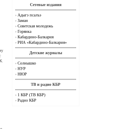
Сетевые издания
Адыгэ псалъэ
Заман
Советская молодежь
Горянка
Кабардино-Балкария
РИА «Кабардино-Балкария»
му
Детские журналы
с
К.
Солнышко
НУР
НЮР
ТВ и радио КБР
1 КБР (ТВ КБР)
Радио КБР
ие