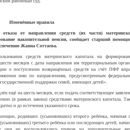
нский районный суд.
Изменённые правила
отказа от направления средств (их части) материнско
рование накопительной пенсии, сообщает старший помощ
спечению Жанна Соттаева.
льзования средств материнского капитала на формирова
 шести месяцев с даты направления им территориальным орга
ии о поступлении возвращённых средств на счёт ПФР впр
оряжении ими по направлениям, предусмотренным федераль
 государственной поддержки семей, имеющих детей».
лён ещё на шесть месяцев, если подать соответствующее заявле
нию (в рамках закона) средствами материнского капитала. Та
ратно и до истечения указанного срока.
женщин, родивших (усыновивших) второго ребёнка, начиная 
 (усыновивших) третьего ребёнка или последующих детей, начи
ее они не воспользовались правом на дополнительные ме