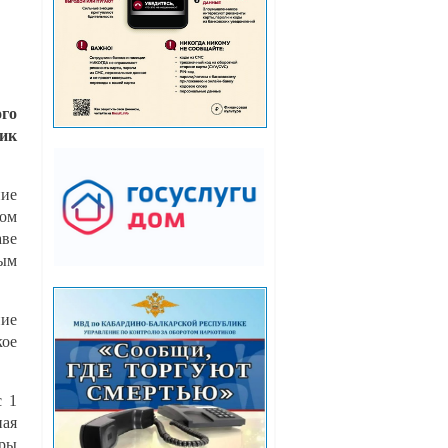
го
ник
ние
ном
аве
ным
ние
кое
с 1
ная
ры