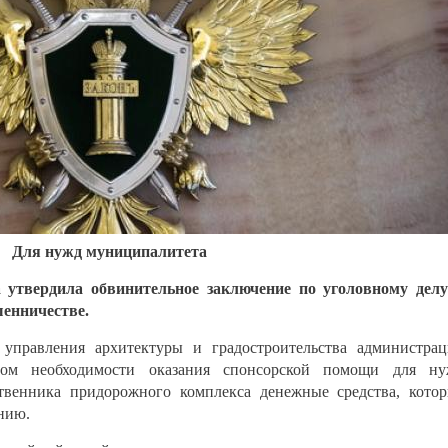
Для нужд муниципалитета
 утвердила обвинительное заключение по уголовному дел
шенничестве.
 управления архитектуры и градостроительства администра
гом необходимости оказания спонсорской помощи для ну
твенника придорожного комплекса денежные средства, кото
ению.