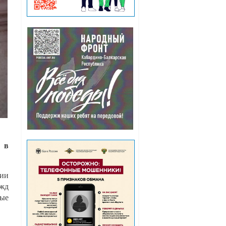
у в
ции
жд
рые