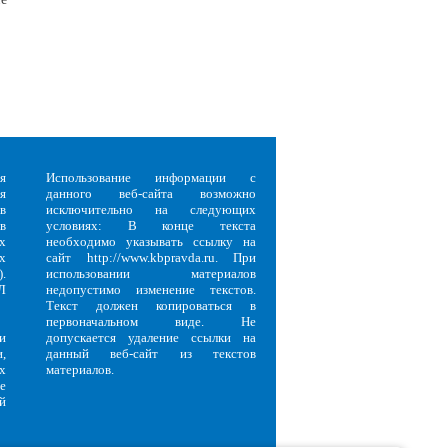
я
Использование информации с
я
данного веб-сайта возможно
в
исключительно на следующих
в
условиях: В конце текста
х
необходимо указывать ссылку на
х
сайт http://www.kbpravda.ru. При
.
использовании материалов
Л
недопустимо изменение текстов.
Текст должен копироваться в
первоначальном виде. Не
и
допускается удаление ссылки на
,
данный веб-сайт из текстов
х
материалов.
е
й