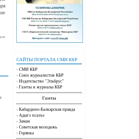
аря
ние
ров
САЙТЫ ПОРТАЛА СМИ КБР
СМИ КБР
Союз журналистов КБР
Издательство "Эльбрус"
Газеты и журналы КБР
ы
Газеты
Кабардино-Балкарская правда
Адыгэ псалъэ
Заман
Советская молодежь
Горянка