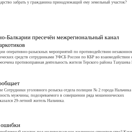
арство забрать у гражданина принадлежащий ему земельный участок?
но-Балкарии пресечён межрегиональный канал
аркотиков
ации оперативно-разыскных мероприятий по противодействию незаконно
ических средств сотрудниками УФСБ России по КБР во взаимодействии 
сечена противоправная деятельность жителя Терского района Тахушева 
ообщает
е Сотрудники уголовного розыска отдела полиции № 2 города Нальчика
чность мужчины, подозреваемого в совершении ряда мошеннических
казался 29-летний житель Нальчика.
 ошибки
 проблемный участок под индивидуальное жилищное строительство? Как