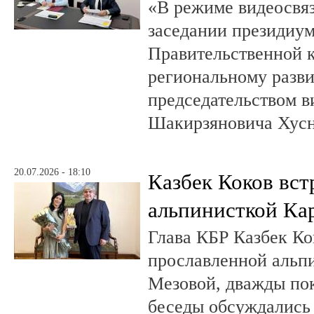
«В режиме видеосвяз
заседании президиум
Правительственной 
региональному разв
председательством в
Шакирзяновича Хус
20.07.2026 - 18:10
Казбек Коков вст
альпинисткой Ка
Глава КБР Казбек Ко
прославленной альп
Мезовой, дважды пок
беседы обсуждались