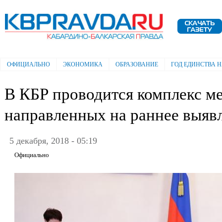
Пе
ос
Электронная газета "Кабардино-
со
Балкарская правда"
ОФИЦИАЛЬНО
ЭКОНОМИКА
ОБРАЗОВАНИЕ
ГОД ЕДИНСТВА 
Главное меню
В КБР проводится комплекс м
направленных на раннее выяв
5 декабря, 2018 - 05:19
Официально