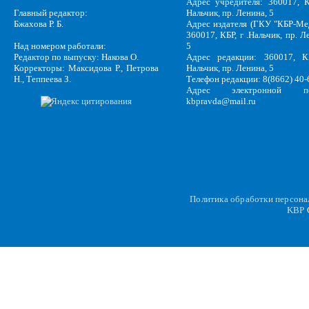
Адрес учредителя: 360017, К
Главный редактор:
Нальчик, пр. Ленина, 5
Бжахова Р. Б.
Адрес издателя (ГКУ "КБР-Ме
360017, КБР, г .Нальчик, пр. Л
Над номером работали:
5
Редактор по выпуску: Накова О.
Адрес редакции: 360017, КБ
Корректоры: Максидова Р., Петрова
Нальчик, пр. Ленина, 5
Н., Теппеева З.
Телефон редакции: 8(8662) 40-
Адрес электронной по
kbpravda@mail.ru
Политика обработки персон
KBP
C