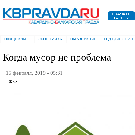
Пе
ос
Электронная газета "Кабардино-
со
Балкарская правда"
ОФИЦИАЛЬНО
ЭКОНОМИКА
ОБРАЗОВАНИЕ
ГОД ЕДИНСТВА 
Главное меню
Когда мусор не проблема
15 февраля, 2019 - 05:31
ЖКХ