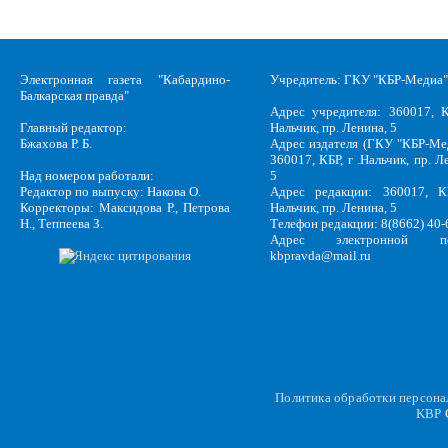
Электронная газета "Кабардино-
Учредитель: ГКУ "КБР-Медиа"
Балкарская правда"
Адрес учредителя: 360017, К
Главный редактор:
Нальчик, пр. Ленина, 5
Бжахова Р. Б.
Адрес издателя (ГКУ "КБР-Ме
360017, КБР, г .Нальчик, пр. Л
Над номером работали:
5
Редактор по выпуску: Накова О.
Адрес редакции: 360017, КБ
Корректоры: Максидова Р., Петрова
Нальчик, пр. Ленина, 5
Н., Теппеева З.
Телефон редакции: 8(8662) 40-
Адрес электронной по
kbpravda@mail.ru
Политика обработки персон
KBP
C