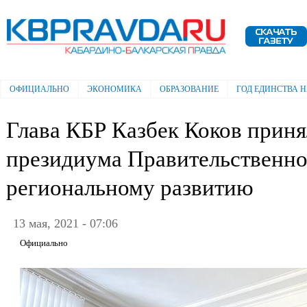
Пе
ос
Электронная газета "Кабардино-
со
Балкарская правда"
ОФИЦИАЛЬНО
ЭКОНОМИКА
ОБРАЗОВАНИЕ
ГОД ЕДИНСТВА 
Главное меню
Глава КБР Казбек Коков приня
президиума Правительственно
региональному развитию
13 мая, 2021 - 07:06
Официально