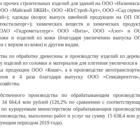
и прочих строительных изделий для зданий на ООО «Нальчикс
, ООО «Майский ЗЖБИ», ООО «ЮгСтрой-Арт», ООО «Сад серви
й»); одежды (возрос выпуск швейной продукции на ОП О
кстильторг»); химических веществ и химических продук
ий ОАО «Гидрометаллург» ООО «Вита», ООО «Азот» и О
 кожи и изделий из кожи (благодаря увеличению выпуска 
и с верхом из кожи) и другим видам.
ва по обработке древесины и производству изделий из дерев
у изделий из соломки и материалов для плетения увеличился в 
ска продукции ООО «Коше», а в производстве автотранспорт
епов в 4 раза благодаря выпуску ООО «Севкаврентген-
озяйства.
бственного производства по обрабатывающим производст
а 34 664,4 млн рублей (120,2% по сравнению с соответствую
ле по курируемым министерством обрабатывающим производст
роизводства, выполнено работ и услуг на сумму 15 638,4 млн р
вующим периодом 2019 года).