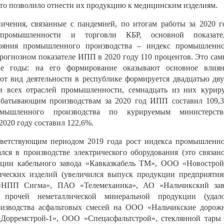
 что позволило отнести их продукцию к медицинским изделиям.
ичения, связанные с пандемией, по итогам работы за 2020 г
промышленности и торговли КБР, основной показател
ояния промышленного производства – индекс промышленн
прогнозном показателе ИПП в 2020 году 110 процентов. Это са
ие годы: на его формирование оказывают основное влия
от вид деятельности в республике формируется двадцатью дв
 всех отраслей промышленности, семнадцать из них курир
батывающим производствам за 2020 год ИПП составил 109,
мышленного производства по курируемым министерств
020 году составил 122,6%.
тветствующим периодом 2019 года рост индекса промышленн
ся в производстве электрического оборудования (это связан
кции кабельного завода «Кавказкабель ТМ», ООО «Новострой
ических изделий (увеличился выпуск продукции предприяти
НПП Сигма», ПАО «Телемеханика», АО «Нальчикский зав
; прочей неметаллической минеральной продукции (удало
оизводства асфальтовых смесей на ООО «Нальчикские дорож
Дорремстрой-1», ООО «Спецасфальтстрой», стеклянной тары