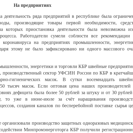
На предприятиях
а деятельность ряда предприятий в республике была ограниче
воды, производящие товары первой необходимости, средс
а которых приостановка деятельности была невозможна из
процесса. Работодатели сумели соблюсти все рекомендации
 коронавируса на предприятиях промышленности, энергети
одаря этому не было зафиксировано ни одного массового оч
мышленности, энергетики и торговли КБР швейные предприяти
, производственный сектор УФСИН России по КБР в кратчай
рно-гигиенических масок. В сутки восемнадцать швейн
50 тысяч масок. Если оптовая цена наших производителей
овиях дефицита была более 50 рублей за штуку и от 30 рублей
у, то уже в июне-июле за счёт наращивания производств
цессов, создания каналов по бесперебойной поставке сырья ц
ке организовали производство защитных одноразовых медицинс
 содействии Минпромэнерготорга КБР получили регистрацион