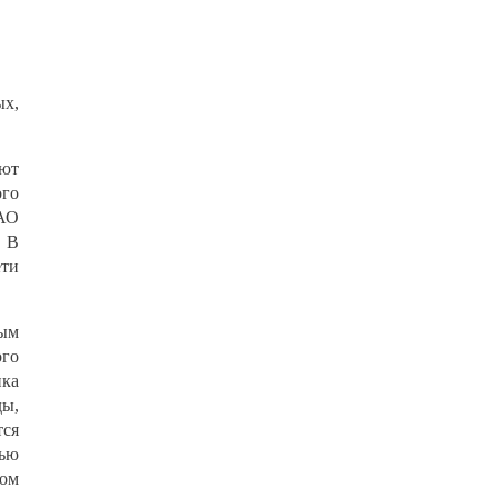
ых,
ают
го
ПАО
. В
ети
ым
го
ика
ды,
тся
тью
ром