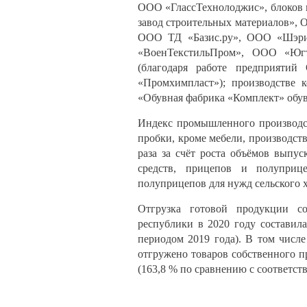
ООО «ГлассТехнолоджис», блоков 
завод строительных материалов»
ООО ТД «Базис.ру», ООО «Шэри
«ВоенТекстильПром», ООО «Югте
(благодаря работе предприят
«Промхимпласт»); производстве
«Обувная фабрика «Комплект» обув
Индекс промышленного производст
пробки, кроме мебели, производств
раза за счёт роста объёмов выпу
средств, прицепов и полуприц
полуприцепов для нужд сельского х
Отгрузка готовой продукции со
республики в 2020 году составил
периодом 2019 года). В том чис
отгружено товаров собственного п
(163,8 % по сравнению с соответст