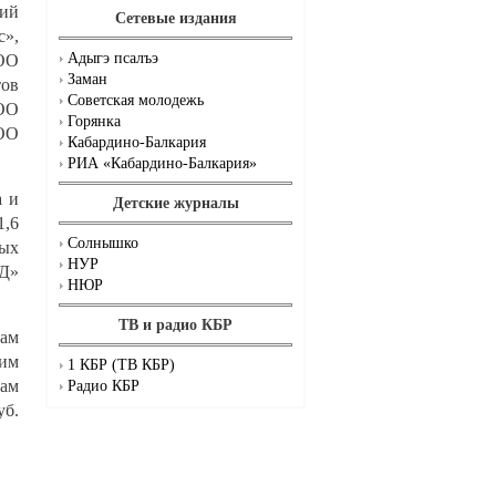
кий
Сетевые издания
с»,
Адыгэ псалъэ
ОО
Заман
тов
Советская молодежь
ОО
Горянка
ООО
Кабардино-Балкария
РИА «Кабардино-Балкария»
а и
Детские журналы
1,6
Солнышко
ных
НУР
Д»
НЮР
ТВ и радио КБР
вам
щим
1 КБР (ТВ КБР)
вам
Радио КБР
уб.