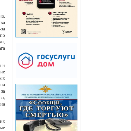
на,
тва
-за
 по
ки,
ага
я и
шие
ых
 на
 за
а,
ена
ких
ные