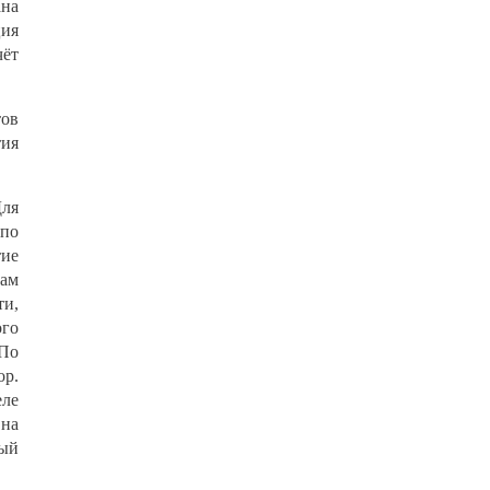
на
ция
чёт
тов
тия
Для
 по
тие
там
и,
ого
 По
ор.
еле
 на
ный