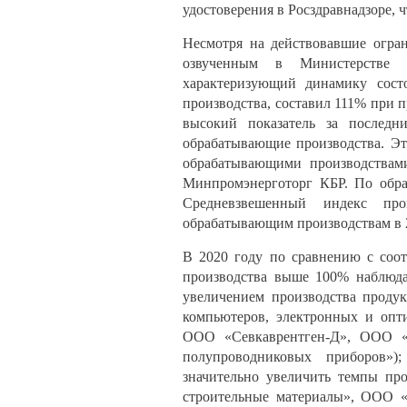
удостоверения в Росздравнадзоре,
Несмотря на действовавшие огран
озвученным в Министерстве 
характеризующий динамику сост
производства, составил 111% при 
высокий показатель за последн
обрабатывающие производства. Эт
обрабатывающими производствами
Минпромэнерготорг КБР. По обра
Средневзвешенный индекс про
обрабатывающим производствам в 2
В 2020 году по сравнению с соо
производства выше 100% наблюдал
увеличением производства проду
компьютеров, электронных и опт
ООО «Севкаврентген-Д», ООО «
полупроводниковых приборов»)
значительно увеличить темпы пр
строительные материалы», ООО «