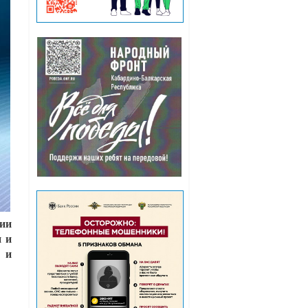
нии
и и
о и