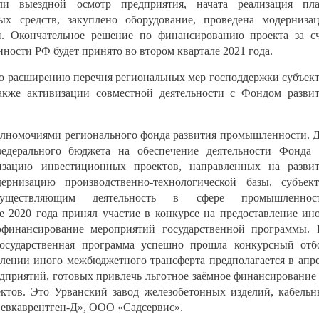
ли выездной осмотр предприятия, начата реализация пла
ых средств, закуплено оборудование, проведена модерниза
. Окончательное решение по финансированию проекта за с
ности РФ будет принято во втором квартале 2021 года.
по расширению перечня региональных мер господдержки субъек
акже активизации совместной деятельности с Фондом разви
лномочиями регионального фонда развития промышленности. 
федерального бюджета на обеспечение деятельности Фонда
изацию инвестиционных проектов, направленных на разви
ернизацию производственно-технологической базы, субъек
существляющим деятельность в сфере промышленност
 2020 года принял участие в конкурсе на предоставление ин
офинансирование мероприятий государственной программы.
осударственная программа успешно прошла конкурсный отб
влении иного межбюджетного трансферта предполагается в апр
едприятий, готовых привлечь льготное заёмное финансирование
ктов. Это Урванский завод железобетонных изделий, кабель
Севкаврентген-Д», ООО «Садсервис».