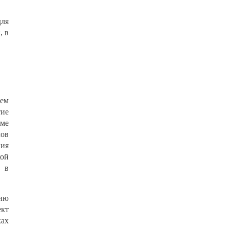
для
, в
ием
тие
ме
мов
ния
кой
, в
нию
ект
ках