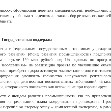
просу: сформирован перечень специальностей, необходимых 
ысшими учебными заведениями, а также сбор резюме соискателей
бината.
Государственная поддержка
ества с федеральным государственным автономным учрежден
кого развития» (Фонд развития промышленности) предприя
аём в сумме 150 млн рублей под 1% годовых по програм
 заболеваниям» на реализацию проекта по увеличению объё
далось приобрести дорогостоящую комплектацию для изготовле
орудования, увеличить количество выпускаемой рентгеновс
ологии для диагностики воспалительных заболеваний лёгких
, которая часто появляется как осложнение при коронавирусе.
боту с Фондом развития промышленности РФ по привлече
ния на реализацию плана модернизации производства. Про
и перешёл ко второму этапу – комплексной экспертизе, в рам