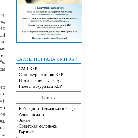
од,
ь,
ого
мый
ние
умя
ует
САЙТЫ ПОРТАЛА СМИ КБР
3%.
ом
СМИ КБР
Союз журналистов КБР
Издательство "Эльбрус"
Газеты и журналы КБР
ого
о с
Газеты
»);
ями
Кабардино-Балкарская правда
од
Адыгэ псалъэ
Заман
сь
Советская молодежь
но-
Горянка
 на