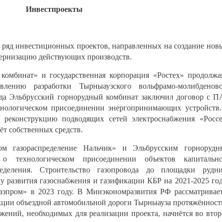
Инвестпроекты
 ряд инвестиционных проектов, направленных на создание нов
дернизацию действующих производств.
омбинат» и государственная корпорация «Ростех» продолж
влению разработки Тырныаузского вольфрамо-молибденово
ода Эльбрусский горнорудный комбинат заключил договор с 
хнологическом присоединении энергопринимающих устройств
и реконструкцию подводящих сетей электроснабжения «Росс
ёт собственных средств.
м газораспределение Нальчик» и Эльбрусским горнорудн
о технологическом присоединении объектов капитально
ределения. Строительство газопровода до площадки рудн
 развития газоснабжения и газификации КБР на 2021-2025 го
азпром» в 2023 году. В Минэкономразвития РФ рассматривае
кции объездной автомобильной дороги Тырныауза протяжённос
ужений, необходимых для реализации проекта, начнётся во вто