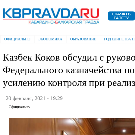
Пе
ос
Электронная газета "Кабардино-
со
Балкарская правда"
ОФИЦИАЛЬНО
ЭКОНОМИКА
ОБРАЗОВАНИЕ
ГОД ЕДИНСТВА 
Главное меню
Казбек Коков обсудил с руков
Федерального казначейства п
усилению контроля при реали
20 февраля, 2021 - 19:29
Официально