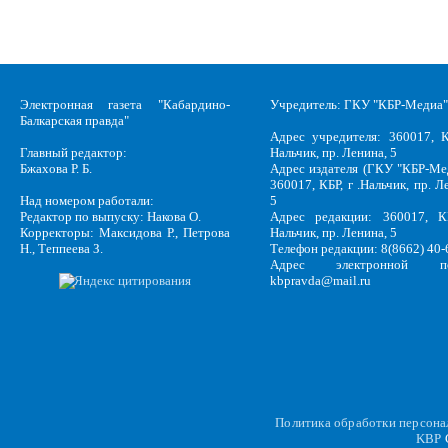
Электронная газета "Кабардино-
Учредитель: ГКУ "КБР-Медиа"
Балкарская правда"
Адрес учредителя: 360017, К
Главный редактор:
Нальчик, пр. Ленина, 5
Бжахова Р. Б.
Адрес издателя (ГКУ "КБР-Ме
360017, КБР, г .Нальчик, пр. Л
Над номером работали:
5
Редактор по выпуску: Накова О.
Адрес редакции: 360017, КБ
Корректоры: Максидова Р., Петрова
Нальчик, пр. Ленина, 5
Н., Теппеева З.
Телефон редакции: 8(8662) 40-
Адрес электронной по
kbpravda@mail.ru
Политика обработки персон
KBP
C