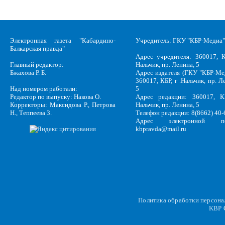
Электронная газета "Кабардино-
Учредитель: ГКУ "КБР-Медиа"
Балкарская правда"
Адрес учредителя: 360017, К
Главный редактор:
Нальчик, пр. Ленина, 5
Бжахова Р. Б.
Адрес издателя (ГКУ "КБР-Ме
360017, КБР, г .Нальчик, пр. Л
Над номером работали:
5
Редактор по выпуску: Накова О.
Адрес редакции: 360017, КБ
Корректоры: Максидова Р., Петрова
Нальчик, пр. Ленина, 5
Н., Теппеева З.
Телефон редакции: 8(8662) 40-
Адрес электронной по
kbpravda@mail.ru
Политика обработки персон
KBP
C