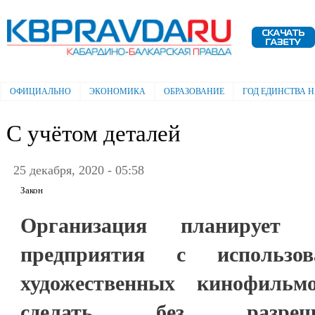
Пе
ос
Электронная газета "Кабардино-
со
Балкарская правда"
ОФИЦИАЛЬНО
ЭКОНОМИКА
ОБРАЗОВАНИЕ
ГОД ЕДИНСТВА 
Главное меню
С учётом деталей
25 декабря, 2020 - 05:58
Закон
Организация планирует 
предприятия с использо
художественных кинофиль
сделать без разреше