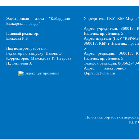
Электронная газета "Кабардино-
Учредитель: ГКУ "КБР-Медиа"
Балкарская правда"
Адрес учредителя: 360017, К
Главный редактор:
Нальчик, пр. Ленина, 5
Бжахова Р. Б.
Адрес издателя (ГКУ "КБР-Ме
360017, КБР, г .Нальчик, пр. Л
Над номером работали:
5
Редактор по выпуску: Накова О.
Адрес редакции: 360017, КБ
Корректоры: Максидова Р., Петрова
Нальчик, пр. Ленина, 5
Н., Теппеева З.
Телефон редакции: 8(8662) 40-
Адрес электронной по
kbpravda@mail.ru
Политика обработки персон
KBP
C