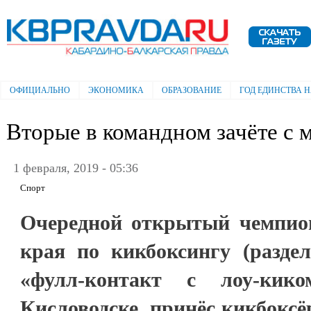
Пе
ос
Электронная газета "Кабардино-
со
Балкарская правда"
ОФИЦИАЛЬНО
ЭКОНОМИКА
ОБРАЗОВАНИЕ
ГОД ЕДИНСТВА 
Главное меню
Вторые в командном зачёте с
1 февраля, 2019 - 05:36
Спорт
Очередной открытый чемпио
края по кикбоксингу (разде
«фулл-контакт с лоу-кик
Кисловодске, принёс кикбоксё