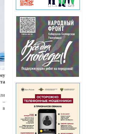
ому
ета
или
. –
и в