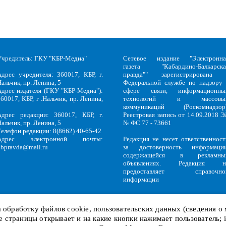
Учредитель: ГКУ "КБР-Медиа"
Сетевое издание "Электронна
газета "Кабардино-Балкарска
Адрес учредителя: 360017, КБР, г.
правда"" зарегистрирована 
альчик, пр. Ленина, 5
Федеральной службе по надзору 
Адрес издателя (ГКУ "КБР-Медиа"):
сфере связи, информационны
60017, КБР, г .Нальчик, пр. Ленина,
технологий и массовы
5
коммуникаций (Роскомнадзор)
Адрес редакции: 360017, КБР, г.
Реестровая запись от 14.09.2018 Э
альчик, пр. Ленина, 5
№ ФС 77 - 73661
Телефон редакции: 8(8662) 40-65-42
Адрес электронной почты:
Редакция не несет ответственност
kbpravda@mail.ru
за достоверность информации
содержащейся в рекламны
объявлениях. Редакция н
предоставляет справочно
информации
на обработку файлов
cookie
, пользовательских данных (сведения о
кие страницы открывает и на какие кнопки нажимает пользователь;
Политика обработки персональных данных
и
Политика конфиденциальност