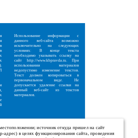
я
Использование информации с
я
данного веб-сайта возможно
в
исключительно на следующих
в
условиях: В конце текста
х
необходимо указывать ссылку на
х
сайт http://www.kbpravda.ru. При
.
использовании материалов
Л
недопустимо изменение текстов.
Текст должен копироваться в
первоначальном виде. Не
и
допускается удаление ссылки на
,
данный веб-сайт из текстов
х
материалов.
е
й
 местоположении; источник откуда пришел на сайт
 ip-адрес) в целях функционирования сайта, проведения
и