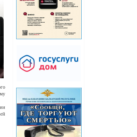
ого
ому
ции
ией