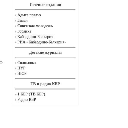
Сетевые издания
Адыгэ псалъэ
Заман
Советская молодежь
Горянка
Кабардино-Балкария
РИА «Кабардино-Балкария»
Детские журналы
РФ
Солнышко
НУР
НЮР
ТВ и радио КБР
1 КБР (ТВ КБР)
Радио КБР