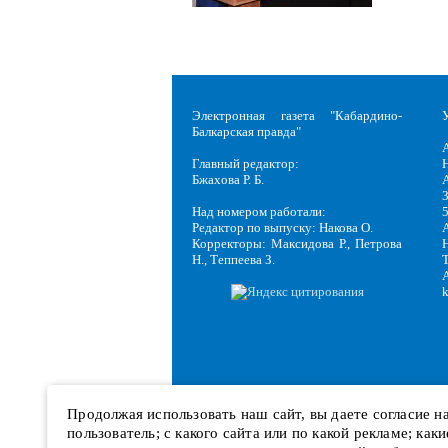
Электронная газета "Кабардино-
Балкарская правда"
Главный редактор:
Н
Бжахова Р. Б.
3
Над номером работали:
Редактор по выпуску: Накова О.
Корректоры: Максидова Р., Петрова
Н
Н., Теппеева З.
Продолжая использовать наш сайт, вы даете согласие 
пользователь; с какого сайта или по какой рекламе; ка