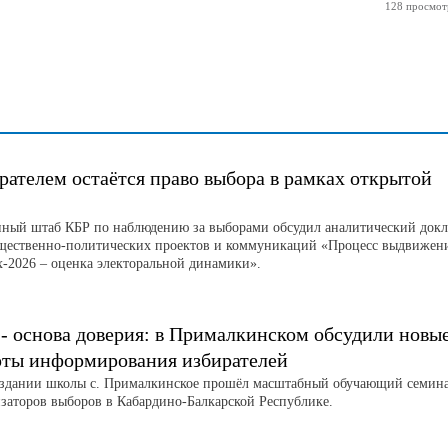
128 просмот
рателем остаётся право выбора в рамках открытой
ный штаб КБР по наблюдению за выборами обсудил аналитический докл
щественно-политических проектов и коммуникаций «Процесс выдвижен
х-2026 – оценка электоральной динамики».
 - основа доверия: в Прималкинском обсудили новы
рты информирования избирателей
 здании школы с. Прималкинское прошёл масштабный обучающий семин
изаторов выборов в Кабардино-Балкарской Республике.