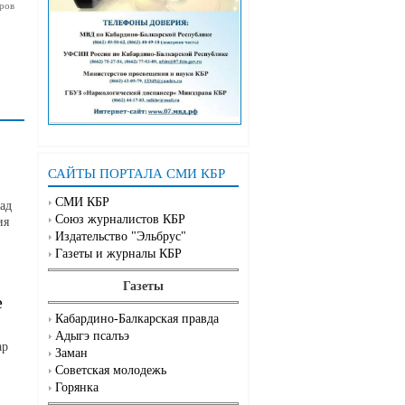
ров
САЙТЫ ПОРТАЛА СМИ КБР
СМИ КБР
ад
Союз журналистов КБР
ия
Издательство "Эльбрус"
Газеты и журналы КБР
Газеты
е
Кабардино-Балкарская правда
Адыгэ псалъэ
ар
Заман
Советская молодежь
Горянка