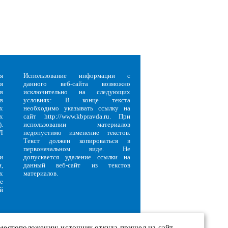
я
Использование информации с
я
данного веб-сайта возможно
в
исключительно на следующих
в
условиях: В конце текста
х
необходимо указывать ссылку на
х
сайт http://www.kbpravda.ru. При
.
использовании материалов
Л
недопустимо изменение текстов.
Текст должен копироваться в
первоначальном виде. Не
и
допускается удаление ссылки на
,
данный веб-сайт из текстов
х
материалов.
е
й
 местоположении; источник откуда пришел на сайт