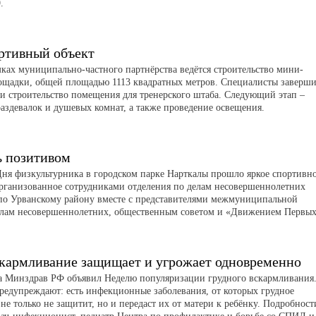
.
ртивный объект
мках муниципально-частного партнёрства ведётся строительство мини-
ощадки, общей площадью 1113 квадратных метров. Специалисты заверш
 и строительство помещения для тренерского штаба. Следующий этап –
раздевалок и душевых комнат, а также проведение освещения.
ь позитивом
ня физкультурника в городском парке Нарткалы прошло яркое спортивн
рганизованное сотрудниками отделения по делам несовершеннолетних
о Урванскому району вместе с представителями межмуниципальной
елам несовершеннолетних, общественным советом и «Движением Первых
скармливание защищает и угрожает одновременно
та Минздрав РФ объявил Неделю популяризации грудного вскармливания
редупреждают: есть инфекционные заболевания, от которых грудное
не только не защитит, но и передаст их от матери к ребёнку. Подробност