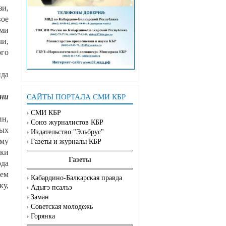
зи,
ое
ями
чи,
ого
нда
они
САЙТЫ ПОРТАЛА СМИ КБР
СМИ КБР
н,
Союз журналистов КБР
ых
Издательство "Эльбрус"
ему
Газеты и журналы КБР
ки
Газеты
да
тем
Кабардино-Балкарская правда
ку,
Адыгэ псалъэ
Заман
Советская молодежь
Горянка