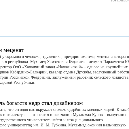
188 просмот
и меценат
 у скромного человека, труженика, предпринимателя, мецената которого
т вся республика. Мухамед Хамзетович Кудалиев – депутат Парламента КБ
иректор ОАО «Халвичный завод «Нальчикский» – одного из крупнейших
щиков Кабардино-Балкарии, кавалер ордена Дружбы, заслуженный работ
рии Российской Федерации, заслуженный работник сельского хозяйства
карской Республики.
ль богатств недр стал дизайнером
ать, что сегодня нас окружает столько одарённых молодых людей. К тако
х интеллектуалов относится и нальчанин Мухаммад Купов – выпускник
сударственного университета нефти и газа (национального
кого университета) им. И. М. Губкина. Мухаммад окончил нальчикскую