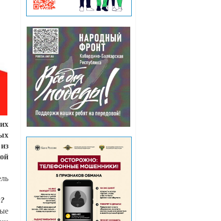
ших
ных
 из
хой
ель
х?
вые