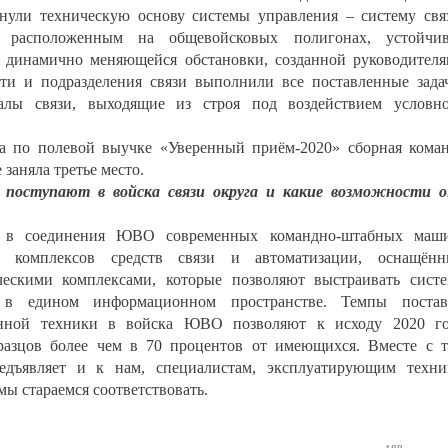
нули техническую основу системы управления – систему свя
 расположенным на общевойсковых полигонах, устойчив
х динамично меняющейся обстановки, созданной руководител
сти и подразделения связи выполнили все поставленные зада
налы связи, выходящие из строя под воздействием условн
са по полевой выучке «Уверенный приём-2020» сборная кома
заняла третье место.
 поступают в войска связи округа и какие возможности 
 в соединения ЮВО современных командно-штабных маши
, комплексов средств связи и автоматизации, оснащённ
ескими комплексами, которые позволяют выстраивать сист
 в едином информационном пространстве. Темпы постав
енной техники в войска ЮВО позволяют к исходу 2020 го
разцов более чем в 70 процентов от имеющихся. Вместе с 
едъявляет и к нам, специалистам, эксплуатирующим техни
ы стараемся соответствовать.