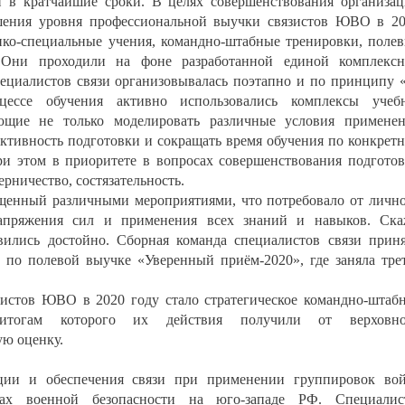
и в кратчайшие сроки. В целях совершенствования организа
шения уровня профессиональной выучки связистов ЮВО в 2
тико-специальные учения, командно-штабные тренировки, поле
 Они проходили на фоне разработанной единой комплексн
пециалистов связи организовывалась поэтапно и по принципу 
ессе обучения активно использовались комплексы учебн
яющие не только моделировать различные условия примене
ективность подготовки и сокращать время обучения по конкрет
ри этом в приоритете в вопросах совершенствования подгото
рничество, состязательность.
щенный различными мероприятиями, что потребовало от личн
напряжения сил и применения всех знаний и навыков. Ск
авились достойно. Сборная команда специалистов связи прин
е по полевой выучке «Уверенный приём-2020», где заняла тре
истов ЮВО в 2020 году стало стратегическое командно-штаб
тогам которого их действия получили от верховно
ю оценку.
ции и обеспечения связи при применении группировок во
сах военной безопасности на юго-западе РФ. Специалис