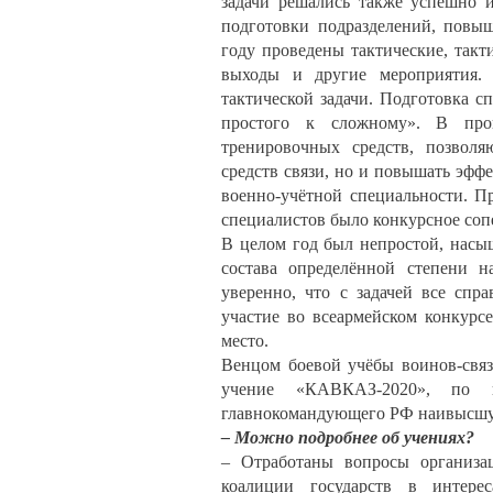
задачи решались также успешно 
подготовки подразделений, повы
году проведены тактические, так
выходы и другие мероприятия.
тактической задачи. Подготовка с
простого к сложному». В проц
тренировочных средств, позвол
средств связи, но и повышать эфф
военно-учётной специальности. П
специалистов было конкурсное сопе
В целом год был непростой, насы
состава определённой степени 
уверенно, что с задачей все спр
участие во всеармейском конкурс
место.
Венцом боевой учёбы воинов-связ
учение «КАВКАЗ-2020», по и
главнокомандующего РФ наивысшу
– Можно подробнее об учениях?
– Отработаны вопросы организа
коалиции государств в интере