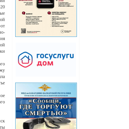
ции
020
вые
ой
«от
о-
ния
ной
вки
ого
ажу
яла
тье
ное
го
йск
ты