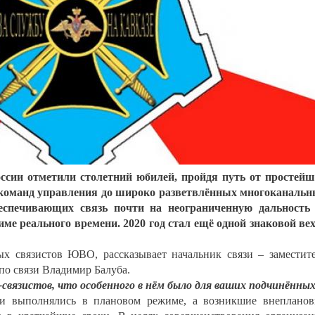
ссии отметили столетний юбилей, пройдя путь от простей
и команд управления до широко разветвлённых многоканаль
еспечивающих связь почти на неограниченную дальность
ме реального времени. 2020 год стал ещё одной знаковой ве
х связистов ЮВО, рассказывает начальник связи – заместит
по связи Владимир Балуба.
-связистов, что особенного в нём было для ваших подчинённы
ки выполнялись в плановом режиме, а возникшие внеплано